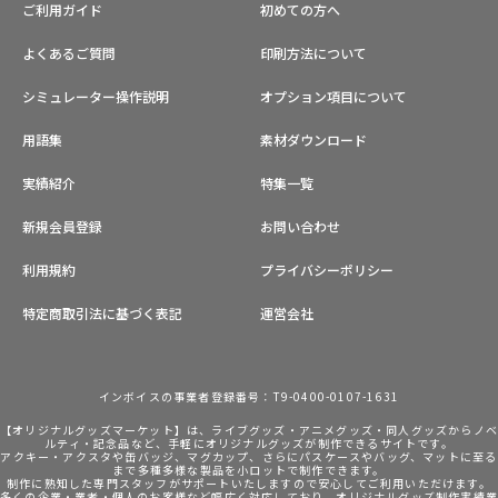
ご利用ガイド
初めての方へ
よくあるご質問
印刷方法について
シミュレーター操作説明
オプション項目について
用語集
素材ダウンロード
実績紹介
特集一覧
新規会員登録
お問い合わせ
利用規約
プライバシーポリシー
特定商取引法に基づく表記
運営会社
インボイスの事業者登録番号：T9-0400-0107-1631
【オリジナルグッズマーケット】は、ライブグッズ・アニメグッズ・同人グッズからノ
ルティ・記念品など、手軽にオリジナルグッズが制作できるサイトです。
アクキー・アクスタや缶バッジ、マグカップ、さらにパスケースやバッグ、マットに至る
まで多種多様な製品を小ロットで制作できます。
制作に熟知した専門スタッフがサポートいたしますので安心してご利用いただけます。
多くの企業・業者・個人のお客様など幅広く対応しており、オリジナルグッズ制作実績