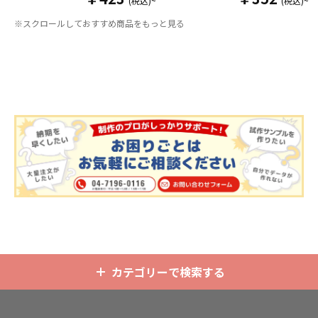
(税込)~
(税込)~
りそうでなかった
オリジナルグッズ
い時は折り畳んで持ち運べるので、
※スクロールしておすすめ商品をもっと見る
です。透明度が高く美しいアクリル
携帯性に優れています。オールシー
のヘッダーパーツと、
オリジナル
の
ズンはもちろん、さまざまなシーン
チケットホルダーやチェキホルダ
で活躍するアイテムです。本体のカ
ー、ネームホルダーでオリジナルの
ラーは全9色ご用意しておりますの
ホルダーはデザイン次第でどんなシ
で、お客様のイメージやデザインに
ーンでもマッチします。ヘッダー部
合わせてお選びいただけます。 国内
分はダイカットでデザインにあわせ
の自社工場にて印刷いたしますの
た自由な形状で制作することができ
で、短納期・小ロットでの対応が可
ます。また長さ調整と安全機能が付
能です。グッズ制作の専門スタッフ
いたネックストラップが標準で付属
がしっかりサポートいたしますの
します。オプションでチャームを追
で、ご不明点がありましたらお気軽
加したり、ストラップをキーホルダ
にご相談ください。
ーに変更することも可能です。 アニ
メ、エンタメ、スポーツ、官公庁、
またコミケなどの同人グッズ販売な
ど様々な業界に人気です。 短納期・
小ロットでの対応も可能ですのでご
不明点がありましたら、個人のお客
様から企業・業者のかた問わずお気
軽にご相談ください。
カテゴリーで検索する