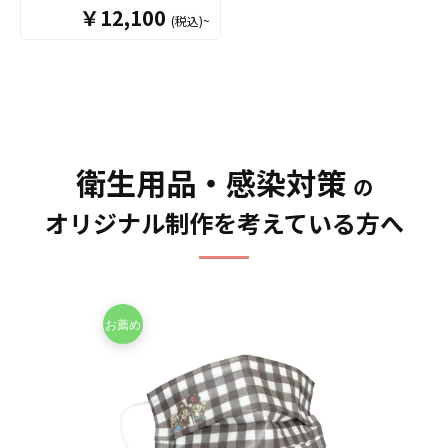
なフルカラーオリジナル不
￥12,100
(税込)~
織布マスクをOEM製作いた
します。ブランドロゴやキ
ャラクターなど、お客さま
がご用意したデザインを、
マスク全面にフルカラープ
リントすることが可能で
す。ご希望のカラーで製作
できるので、トレンドの血
衛生用品・感染対策
の
色マスクやパステルカラー
マスクもお任せください。
オリジナル制作を考えている方へ
不織布は3層構造になってお
り、中間層のフィルター不
織布に捕集機能を発揮する
帯電加工を施しています。
ウイルスや花粉などマスク
繊維のすき間より小さな物
質であっても、中間層のフ
ィルターである程度キャッ
チすることができます。サ
イズは大人用のほかに子ど
も用もご用意、1枚ずつ個別