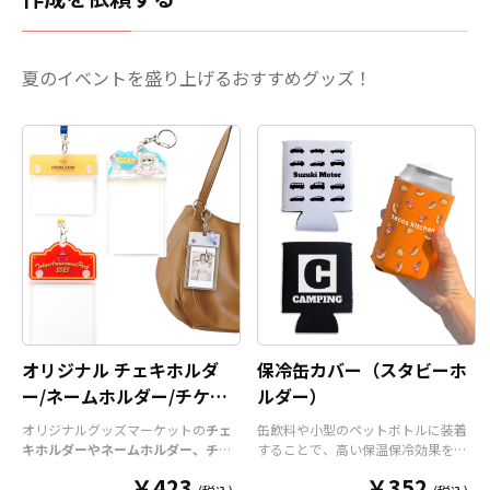
であっても、中間層のフィルターである程
度キャッチすることができます。サイズは
大人用のほかに子ども用もご用意、1枚ず
つ個別梱包されているので衛生面において
夏のイベントを盛り上げるおすすめグッズ！
も安心です。販売に必要な資材も取り揃え
ておりますので、お客さまにはデザインを
ご入稿していただくだけで、オリジナル商
品として販売することが可能です。専門知
識を持った担当者が、最初のご相談から納
品までしっかりサポートいたしますので、
お気軽にご相談ください。
オリジナル チェキホルダ
保冷缶カバー（スタビーホ
ー/ネームホルダー/チケッ
ルダー）
トホルダー
オリジナルグッズマーケットの
チェ
缶飲料や小型のペットボトルに装着
キホルダーやネームホルダー、チケ
することで、高い保温保冷効果を発
ットホルダー
はアクリル部分とホル
揮する保冷缶カバー（スタビーホル
￥423
￥352
ダーパーツを組み合わせた今まであ
ダー）をOEM製作できます。使わな