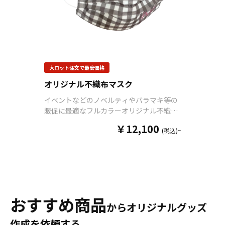
梱包されているので衛生面
においても安心です。販売
に必要な資材も取り揃えて
おりますので、お客さまに
はデザインをご入稿してい
ただくだけで、オリジナル
大ロット注文で最安価格
商品として販売することが
可能です。専門知識を持っ
オリジナル不織布マスク
た担当者が、最初のご相談
イベントなどのノベルティやバラマキ等の
から納品までしっかりサポ
販促に最適なフルカラーオリジナル不織布
ートいたしますので、お気
マスクをOEM製作いたします。ブランドロ
軽にご相談ください。
￥12,100
(税込)~
ゴやキャラクターなど、お客さまがご用意
したデザインを、マスク全面にフルカラー
プリントすることが可能です。ご希望のカ
ラーで製作できるので、トレンドの血色マ
スクやパステルカラーマスクもお任せくだ
さい。不織布は3層構造になっており、中間
層のフィルター不織布に捕集機能を発揮す
おすすめ商品
からオリジナルグッズ
る帯電加工を施しています。ウイルスや花
粉などマスク繊維のすき間より小さな物質
作成を依頼する