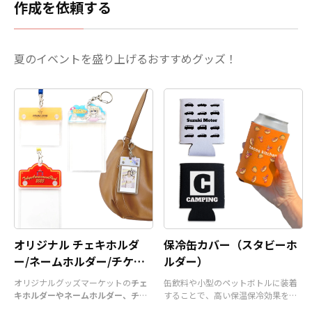
作成を依頼する
さい。
夏のイベントを盛り上げるおすすめグッズ！
オリジナル チェキホルダ
保冷缶カバー（スタビーホ
ー/ネームホルダー/チケッ
ルダー）
トホルダー
オリジナルグッズマーケットの
チェ
缶飲料や小型のペットボトルに装着
キホルダーやネームホルダー、チケ
することで、高い保温保冷効果を発
ットホルダー
はアクリル部分とホル
揮する保冷缶カバー（スタビーホル