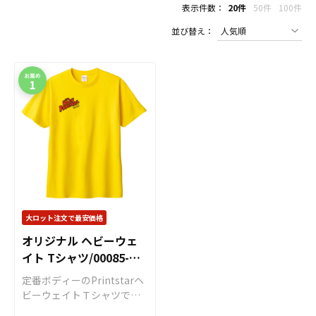
表示件数：
20件
50件
100件
並び替え：
大ロット注文で最安価格
オリジナル ヘビーウェ
イト Tシャツ/00085-
CVT
定番ボディーのPrintstarヘ
ビーウェイトＴシャツで
す。カラー・サイズ展開が