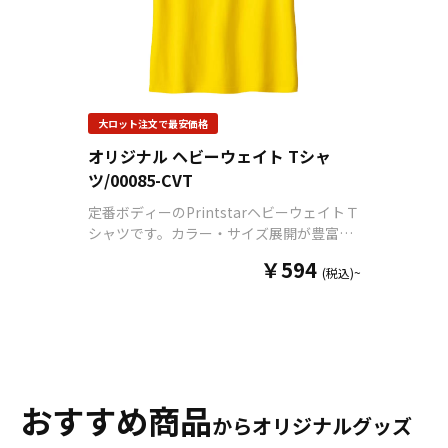
大ロット注文で最安価格
オリジナル ヘビーウェイト Tシャ
ツ/00085-CVT
定番ボディーのPrintstarヘビーウェイトＴ
シャツです。カラー・サイズ展開が豊富
で、形も一般的な形状です。さまざまなデ
￥594
(税込)~
ザインやご要望にもお応えできる人気のあ
るTシャツです。 襟のリブもしっかりとし
ており、衿付け・袖口・裾部分もダブルス
テッチでしっかりしています。また生地の
厚みも程よく肉厚で綿100％の着心地がと
ても良いです。Ｔシャツのボディ選びに悩
んだらまずはこちらをおすすめします。 短
おすすめ商品
からオリジナルグッズ
納期・小ロットでの対応も可能ですのでご
不明点がありましたらお気軽にご相談くだ