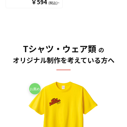
￥594
(税込)~
豊富で、形も一般的な形状
です。さまざまなデザイン
やご要望にもお応えできる
人気のあるTシャツです。
襟のリブもしっかりとして
おり、衿付け・袖口・裾部
分もダブルステッチでしっ
かりしています。また生地
Tシャツ・ウェア類
の
の厚みも程よく肉厚で綿
100％の着心地がとても良い
オリジナル制作を考えている方へ
です。Ｔシャツのボディ選
びに悩んだらまずはこちら
をおすすめします。 短納
期・小ロットでの対応も可
能ですのでご不明点があり
ましたらお気軽にご相談く
ださい。