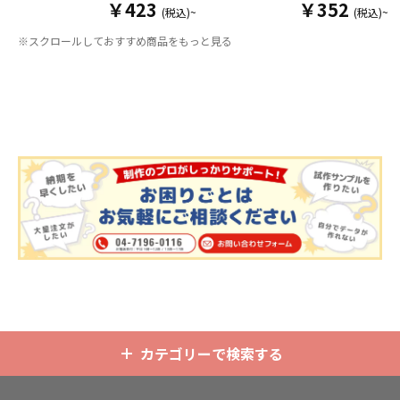
￥423
￥352
ダーパーツを組み合わせた今まであ
ダー）をOEM製作できます。使わな
(税込)~
(税込)~
りそうでなかった
オリジナルグッズ
い時は折り畳んで持ち運べるので、
※スクロールしておすすめ商品をもっと見る
です。透明度が高く美しいアクリル
携帯性に優れています。オールシー
のヘッダーパーツと、
オリジナル
の
ズンはもちろん、さまざまなシーン
チケットホルダーやチェキホルダ
で活躍するアイテムです。本体のカ
ー、ネームホルダーでオリジナルの
ラーは全9色ご用意しておりますの
ホルダーはデザイン次第でどんなシ
で、お客様のイメージやデザインに
ーンでもマッチします。ヘッダー部
合わせてお選びいただけます。 国内
分はダイカットでデザインにあわせ
の自社工場にて印刷いたしますの
た自由な形状で制作することができ
で、短納期・小ロットでの対応が可
ます。また長さ調整と安全機能が付
能です。グッズ制作の専門スタッフ
いたネックストラップが標準で付属
がしっかりサポートいたしますの
します。オプションでチャームを追
で、ご不明点がありましたらお気軽
加したり、ストラップをキーホルダ
にご相談ください。
ーに変更することも可能です。 アニ
メ、エンタメ、スポーツ、官公庁、
またコミケなどの同人グッズ販売な
ど様々な業界に人気です。 短納期・
小ロットでの対応も可能ですのでご
不明点がありましたら、個人のお客
様から企業・業者のかた問わずお気
軽にご相談ください。
カテゴリーで検索する