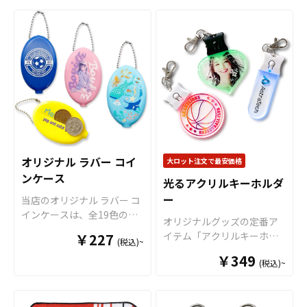
ます。 トートバッグはアニ
る高さ・奥行きが生まれ、
はのソフトな手触りと光沢
「片面印刷」のほかに、表
メ、エンタメ、スポーツ、
撮影・持ち歩き・ディスプ
感が魅力的なオリジナルお
と裏からそれぞれ印刷を施
官公庁、またコミケなどの
レイをワンランクUP！
すべ
守りが作れます。煌びやか
すことで立体的な見え方が
同人グッズ販売など様々な
て国内生産のメイド・イ
な風合いの金糸と銀糸も使
美しい「両面印刷」、デザ
業界に人気です。 国内生産
ン・ジャパン製品です
！販
用することができますの
インがきらびやかに輝く
で短納期、小ロットからの
売に必要な資材も取り揃え
で、より高級感の特別なオ
「箔押し」など、複数のプ
製作も承っておりますの
ておりますので、お客様に
リジナルお守りもお楽しみ
リント方法をご用意してお
で、個人のお客様から企
はデザインを入稿していた
いただけます。またデザイ
ります。透明度が高いクリ
業・業者のかた問わずお気
だくだけでオリジナル商品
ンは「刺繍」以外にも昇華
アアクリルを使用していま
軽にご相談ください。
として販売していただくこ
転写による印刷も可能で
すので、透明感を活かした
とができます。オリジナル
す。 お守りを彩るメガネ紐
デザインでの制作がオスス
オリジナル ラバー コイ
大ロット注文で最安価格
グッズの制作やOEMをご検
は、デザインに合わせてお
メです。 メガネ紐は全9色の
ンケース
討中の業者様もお気軽にご
光るアクリルキーホルダ
選びいただける全5色のカラ
カラーラインナップがござ
相談ください。 推し活シー
ー
ーをご用意いたしました。
当店のオリジナル ラバー コ
いますので、デザインや用
ンと親和性が高く、SNSへ
推しのアーティストやキャ
インケースは、全19色のカ
途に合わせてお選びくださ
オリジナルグッズの定番ア
の投稿もされやすいアイテ
ラクターのライブやイベン
ラーバリエーションから選
い。また、飾り紐の追加や
イテム「アクリルキーホル
￥227
ムですので、
アニメやゲー
(税込)~
トのチケット当選を願う
べる、水に強くて丈夫なラ
キーホルダータイプへの変
ダー（アクキー）」に、3色
ム、アーティストのライブ
「良席祈願」、スポーツ選
バー素材のコインケースで
更、カラーアクリルなどの
￥349
(税込)~
に発光するLEDライトがつ
グッズ、スポーツチーム応
手やチームの勝利を願う
す。表と裏の両面にインク
オプション仕様にも対応可
いた「オリジナル光るアク
援グッズなどのファングッ
「必勝祈願」など、様々な
ジェット印刷でオリジナル
能です。 推しのアーティス
リルキーホルダー」です。
ズや企業ノベルティ
など、
シーンで活躍するアイテム
デザインをプリントでき、
トやキャラクターのライブ