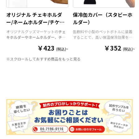
オリジナル チェキホルダ
保冷缶カバー（スタビーホ
ー/ネームホルダー/チケッ
ルダー）
トホルダー
オリジナルグッズマーケットの
チェ
缶飲料や小型のペットボトルに装着
キホルダーやネームホルダー、チケ
することで、高い保温保冷効果を発
ットホルダー
はアクリル部分とホル
揮する保冷缶カバー（スタビーホル
￥423
￥352
ダーパーツを組み合わせた今まであ
ダー）をOEM製作できます。使わな
(税込)~
(税込)~
りそうでなかった
オリジナルグッズ
い時は折り畳んで持ち運べるので、
※スクロールしておすすめ商品をもっと見る
です。透明度が高く美しいアクリル
携帯性に優れています。オールシー
のヘッダーパーツと、
オリジナル
の
ズンはもちろん、さまざまなシーン
チケットホルダーやチェキホルダ
で活躍するアイテムです。本体のカ
ー、ネームホルダーでオリジナルの
ラーは全9色ご用意しておりますの
ホルダーはデザイン次第でどんなシ
で、お客様のイメージやデザインに
ーンでもマッチします。ヘッダー部
合わせてお選びいただけます。 国内
分はダイカットでデザインにあわせ
の自社工場にて印刷いたしますの
た自由な形状で制作することができ
で、短納期・小ロットでの対応が可
ます。また長さ調整と安全機能が付
能です。グッズ制作の専門スタッフ
いたネックストラップが標準で付属
がしっかりサポートいたしますの
します。オプションでチャームを追
で、ご不明点がありましたらお気軽
加したり、ストラップをキーホルダ
にご相談ください。
ーに変更することも可能です。 アニ
メ、エンタメ、スポーツ、官公庁、
またコミケなどの同人グッズ販売な