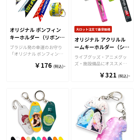
品など色々な場面で活躍し
素材を採用しています。キ
ます。 特にオリジナルグッ
ャラクターやイラスト、写
ズマーケットの缶バッジは
真などのお好きなデザイン
サテン地（梨地）の高級感
を高精細プリンターでフル
のある裏面加工で、キズ、
カラー印刷し、自由な形に
オリジナル ボンフィン
大ロット注文で最安価格
汚れ、サビに強い仕様で
ダイカット加工で仕上げま
キーホルダー（リボンス
オリジナル アクリルル
す。さらに、すべて国内生
す。台座部分にもプリント
トラップ）
産の安心クオリティですの
ームキーホルダー（ショ
が可能で、形状やサイズも
ブラジル発の幸運のお守り
で、自信を持ってお勧めで
自由自在です。同人活動で
「オリジナル ボンフィンキ
ート）
ライブグッズ・アニメグッ
きる商品です。 取扱いサイ
制作されたオリジナルキャ
ーホルダー（リボンストラ
ズ・施設備品にオススメの
￥176
ズは、定番の丸形ですと5種
(税込)~
ラクターや作品のイラスト
ップ）」を、お客様のオリ
オリジナル アクリルルーム
類のサイズ、その他、正方
をアクスタとして形にする
ジナルデザインで制作いた
￥321
(税込)~
キーホルダー（ホテルキー
形やハート型など様々なオ
ことで、多くのファンに喜
します。 どこにでも身につ
ホルダー）です。高品質で
リジナル缶バッジ作成が可
ばれるアイテムとなるでし
けやすいS・M・Lの3サイズ
透明度の高いアクリル素材
能です。充実したサイズ展
ょう。 カプセルトイ用のグ
をご用意。お守りとしては
を使用しています。各種8色
開と豊富なオプションや包
ッズとして小さめサイズの
もちろん、ファッションの
のカラーラインナップをご
装パッケージなど、用途や
アクリルスタンドも多くの
ワンポイントにもなるアイ
用意いたしました。角の部
デザインに応じて細部の選
ご依頼をいただいておりま
テムですので、スポーツチ
分にはなめらかなアール加
択も可能です。お客様のア
す。また、アクリルは耐久
ームの応援グッズ以外に
工が施されていますので、
イディアやニーズに合わせ
性にも優れていますので、
も、アニメグッズやアーテ
手触りがよく安全性もしっ
たオリジナル缶を製作いた
販売用のグッズはもちろ
ィストグッズなど多用途で
かりと確保した高級感のあ
します。 お客様はデザイン
ん、販促品・ノベルティ、
活用します。 表裏全面にフ