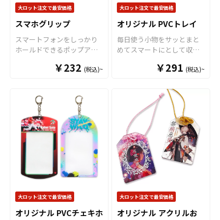
点がありましたら、個人の
で、幅広い選択肢がありま
クリル「全面」に施します
大ロット注文で最安価格
大ロット注文で最安価格
お客様から企業・業者のか
すので、用途やデザインに
ので、非常に高級感のある
スマホグリップ
オリジナル PVCトレイ
た問わずお気軽にご相談く
合わせてお選びください。
仕上がりとなります。ま
ださい。 オリジナル缶バッ
キーホルダー部分には「ボ
た、形状やサイズはお客様
スマートフォンをしっかり
毎日使う小物をサッとまと
ジは100個単位でのご注文と
ールチェーン」「ナスカ
のデザインに合わせてダイ
ホールドできるポップアッ
めてスマートにとして収納
なります。予めご了承くだ
ン」「押二重カン」の3種類
カット加工で自由な形状に
プ式のスマホグリップを、
できる
小物入れ
として、柔
￥232
￥291
さい。
をご用意。ボールチェーン
切り出すことができますの
(税込)~
(税込)~
お客様がお持ちのオリジナ
らかくて丈夫なPVC素材を
は取り外しも簡単で使い勝
で、簡単にオリジナリティ
ルのデザインにて製作いた
使用した「オリジナル PVC
手が良く、ナスカンはキー
溢れるグッズを制作するこ
します。使用する方の指の
トレイ」をお客様のオリジ
ホルダーをバッグやベルト
とができます。キーホルダ
サイズに合わせて伸縮幅を
ナルデザインで制作いたし
ループに取り付けるのに便
ーパーツもデフォルトで
調整できますので、長時間
ます。 トレイの底面部分に
利です。押二重カンはリン
「ボールチェーン（シルバ
の操作でも指への負担が少
フルカラーでオリジナルの
グにしっかりとカギなどを
ー）」「ナスカン」「押し
ないのが特長です。また、
デザインを印刷することが
固定することができますの
二重カン」をご用意してお
スマホスタンドとしての利
できます。PVCのカラーは全
で、紛失の心配が少なくな
ります。販売に必要な資材
用、イヤホンの収納にも利
16色からお選びいただけま
ります。こちらもお好みや
も取り揃えておりますの
用でき、機能性にも優れた
すので、デザインに合わせ
用途に合わせて選ぶことが
で、お客様にはデザインを
アイテムとなっておりま
てお選びください。PVC製
できます。 さらに、このモ
ご入稿いただくだけでオリ
す。販売に必要な資材も取
で水や汚れに強く、四隅の
ーテルキーホルダーは表裏
ジナル商品として販売して
り揃えておりますので、お
スナップボタンを留めるだ
大ロット注文で最安価格
大ロット注文で最安価格
両面へのプリントにも対応
いただくことができます。
客様にはデザインをご入稿
けで簡単に組み立てが完了
可能です。表にはキャラク
貼り合わせのアクリルキー
オリジナル PVCチェキホ
オリジナル アクリルお
いただくだけでオリジナル
しますので、散らかりがち