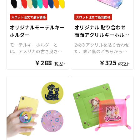
るアイテムとなっておりま
をご入稿いただくだけでオ
店舗用のディスプレイや什
ルカラー印刷が可能で、写
す。オプションでカラーボ
リジナル商品として販売し
器など、様々な用途にお使
真やイラスト、ロゴなどを
ールチェーンやワイヤーリ
大ロット注文で最安価格
ていただくことが可能で
大ロット注文で最安価格
いいただけます。コミケな
キレイに表現することがで
ングなどにも変更できま
す。 缶バッジはアニメ、エ
どの同人イベントでの限定
きます。オプションでアク
オリジナルモーテルキー
オリジナル 貼り合わせ
す。名入れやデザインのプ
ンタメ、スポーツ、官公
アイテムやプロモーション
リルチャームを追加するこ
ホルダー
両面アクリルキーホルダ
リントも可能ですので、他
庁、同人・コミケグッズな
用としてもおすすめです。
ともできますので、よりオ
にはないオリジナルグッズ
ー
ど様々な業界に人気です。
モーテルキーホルダーと
2枚のアクリルを貼り合わせ
アクスタはグッズの定番商
リジナリティを求める方に
を作ることができます。国
特に同人イベントでの販売
は、アメリカの古き良きモ
た、表と裏のどちらからみ
品と言えるように、アニ
オススメです。 販売に必要
内生産で小ロットからの製
アイテムとしても、オリジ
ーテルのルームタグをイメ
ても立体的で美しい「オリ
メ、エンタメ、スポーツ、
な資材も取り揃えておりま
￥288
作も承っております。 短納
￥325
ナルデザインの缶バッジは
(税込)~
(税込)~
ージしたヴィンテージ感の
ジナル 貼り合わせ 両面アク
官公庁、同人などの様々な
すので、お客様にはデザイ
期・小ロットでの対応も可
多くのファンに支持されて
あるキーホルダーです。レ
リルキーホルダー」を、お
グッズに人気です。特に同
ンをご入稿いただくだけで
能ですのでご不明点があり
います。 また、同人作家の
トロで懐かしい雰囲気を持
客様がお持ちのオリジナル
人イベントで販売する際
オリジナル商品として販売
ましたらお気軽にご相談く
方々が自身のキャラクター
つデザインは、アメリカン
のデザインにて制作いたし
は、個性的なデザインやキ
していただくことができま
ださい。
や作品を基に制作する缶バ
カルチャーに興味がある方
ます。プリントを施したア
ャラクター性を活かしたア
す。国内生産で短納期、小
ッジは、コレクターズアイ
だけに限らず、多くのお客
クリル板を”背合わせ”で貼
クスタが注目を集めること
ロットからの制作も承って
テムとしても非常に魅力的
様に響く魅力を持っていま
り合わせることで印刷面が
間違いありません。 小ロッ
おりますので、お気軽にご
です。同人活動を支えるグ
す。 またモーテルキーホル
保護され、キズや擦れから
トからも対応が可能ですの
相談ください。
ッズとして、使いやすく高
ダーには全10色のカラーバ
印刷を守ることができま
で是非お試しください。 各
品質なアイテムを提供しま
リエーションをご用意して
す。UVインクジェットによ
ご注文サイズに納まるよう
す。 短納期・小ロットでの
おります。鮮やかなカラー
る繊細で美しいプリント
に、本体と台座のデザイン
対応も可能ですのでご不明
から落ち着いたトーンま
を、透明度の高いクリアア
を配置して下さい。