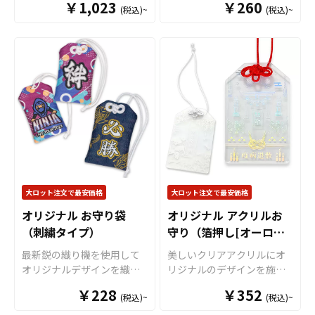
ゲットに合わせて選べる
￥1,023
出来ますので、ノベルティ
￥260
(税込)~
(税込)~
100％のしっかりとした生地
タ」をお客様のオリジナル
S/M/Lの3サイズをご用意。
としても配布するのにも最
で、日常のお買い物はもち
デザインで制作いたしま
販売に必要な資材も取り揃
適です。 短納期・小ロット
ろんマザーズバッグや通勤
す。
「
ボトルキャップアク
えておりますので、お客様
での対応も可能ですのでご
バッグ、コミケ・同人グッ
スタ
」は、ペットボトルの
にはデザインを入稿してい
不明点がありましたらお気
ズ配布のサブバッグとして
キャップに取り付けるだけ
ただくだけでオリジナル商
軽にご相談ください。 また
も幅広く活躍します。複雑
で“推しのアクリルスタンド
品として販売していただく
アクリルキーホルダーの大
な形状や色数の多いデザイ
専用ステージ”が完成！
様々
ことができます。オリジナ
ロットのご相談はこちらで
ンでも印刷単価が従来方式
なシーンで推し活がもっと
ルグッズの制作やOEMをご
もお受けしております。
に比べて比較的リーズナブ
楽しくなる
アイテムです。
検討中の業者様もお気軽に
ルとなっていることも特徴
独自設計のボトルキャップ
ご相談ください。 箔押しの
です。企業やショップのノ
部分
（
特許出願中
）は多く
場合、最低ロット100個から
ベルティ、フェスやイベン
のペットボトルにしっかり
となります。 50個でのご注
ト、アニメグッズ等の販促
フィットし、選べる6色のカ
大ロット注文で最安価格
大ロット注文で最安価格
文はできませんのでご注意
品等様々なシーンでご利用
ラーラインナップで作品世
ください。
オリジナル お守り袋
オリジナル アクリルお
いただける人気のアイテム
界に合わせた表現が可能。
（刺繍タイプ）
守り（箔押し[オーロ
です。OEMなどの販売に必
アクスタ部分はダイカット
要な資材も取り揃えており
加工に対応しており、キャ
ラ]）
最新鋭の織り機を使用して
美しいクリアアクリルにオ
ますので、お客様にはデザ
ラクター・ロゴ・シンボル
オリジナルデザインを織り
リジナルのデザインを施す
インをご入稿いただくだけ
など自由な形状で制作でき
込むことができる「オリジ
ことができる「オリジナル
でオリジナル商品として販
￥228
ます。場所を取らないミニ
￥352
(税込)~
(税込)~
ナル お守り袋(刺繍タイ
アクリルお守り」です。 ア
売していただくことができ
サイズながら、飾り映えす
プ)」です。 織り生地ならで
クリルの裏から印刷を施す