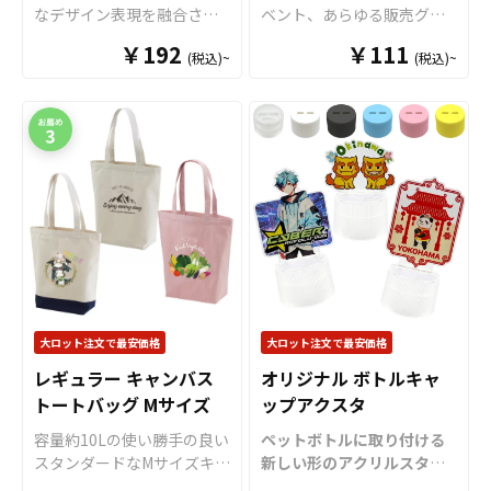
なデザイン表現を融合させ
ベント、あらゆる販売グッ
た「アクリル絵馬」をお客
ズの中でも定番であるアク
￥192
￥111
(税込)~
(税込)~
様のオリジナルデザインで
リルキーホルダー（アクキ
制作いたします。 高品質ク
ー）をお客様がお持ちのオ
リアアクリル素材を採用し
リジナルのデザインにて製
た「オリジナル アクリル絵
作いたします。 アクリルキ
馬」は、通常の木製絵馬に
ーホルダーは水に強く耐久
はないツヤと高級感に加
性も抜群で、美しい状態を
え、立体的で透明感のある
長く保つことができます。
美しい仕上がりが魅力で
近年ではアクリルキーホル
す。 ケイオー自慢の高精
ダーはガチャガチャ用の景
細・ハイクオリティな印刷
品としても多くのご依頼を
技術で、細かなデザインや
いただいております。アク
グラデーション、写真など
キーの販売に必要な資材も
もきれいに表現できます。
数多く取り揃えております
大ロット注文で最安価格
大ロット注文で最安価格
「片面印刷」「両面印刷」
ので、お客様にはデザイン
レギュラー キャンバス
オリジナル ボトルキャ
「箔押し」「ハイブリッド
をご入稿いただくだけでオ
トートバッグ Mサイズ
ップアクスタ
印刷」に対応可能で、奥行
リジナル商品として販売し
き感のある美しい仕上がり
ていただくことができま
容量約10Lの使い勝手の良い
ペットボトルに取り付ける
のアクリル絵馬を制作でき
す。 アクリルの大きさで価
スタンダードなMサイズキャ
新しい形のアクリルスタン
ます。 サイズは用途やター
格もリーズナブルに製作が
ンバストートバッグ。綿
ド「ボトルキャップアクス