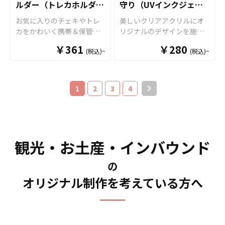
ターや人物、裏には作品ロ
ホルダーはアニメ、エンタ
ルダー（トレカホルダ
守り（UVインクジェッ
商品として販売していただ
な小物をスタイリッシュに
ゴや名前をプリントするな
メ、スポーツ、官公庁、同
くことができます。 短納
ー）
整理できるマルチトレイと
ト印刷）
お気に入りのチェキやトレ
美しいクリアアクリルにオ
どデザインの幅が広く、個
人グッズなど様々な業界に
期・小ロットでの対応も可
して大活躍します。
カをかわいく携帯＆保管で
リジナルのデザインを施す
性的なオリジナルグッズを
人気です。特に同人イベン
能ですのでご不明点があり
きる「オリジナル PVCチェ
ことができる「アクリルお
作ることができます。 販売
トで販売する際には、個性
ましたらお気軽にご相談く
￥361
￥280
(税込)~
(税込)~
キホルダー（トレカホルダ
守り」です。 アクリルの裏
に必要な資材も取り揃えて
的なデザインが映えるアイ
ださい。
ー）」をお客様のオリジナ
から印刷を施す「片面印
おりますので、お客様には
テムとして注目されます。
ルデザインで制作いたしま
刷」のほかに、表と裏から
デザインを入稿していただ
同人活動で作成されたキャ
す。 本体は透明感のある
それぞれ印刷を施すことで
くだけでオリジナル商品と
ラクターやシーンを取り入
1
2
3
4
「クリアタイプ」と、角度
立体的な見え方が美しい
して販売していただくこと
れることで、ファンにとっ
によって七色に輝く「オー
「両面印刷」複数のプリン
ができます。お気軽にご相
て魅力的な商品になるでし
ロラタイプ」の2種類をご用
ト方法をご用意しておりま
談ください。 短納期・小ロ
ょう。国内生産で短納期、
意。表面には端まで美しい
す。透明度が高いクリアア
ットでの対応も可能ですの
小ロットからの製作も承っ
フルカラープリントが可能
クリルを使用していますの
でご不明点がありましたら
ておりますので、同人作家
観光・お土産・インバウンド
で、オリジナルデザインの
で、透明感を活かしたデザ
お気軽にご相談ください。
の方々にもおすすめで
魅力を余すことなく表現で
インでの制作がオススメで
す。、個人のお客様から企
の
きます。 キーホルダー付き
す。 メガネ紐は全9色のカラ
業・業者のかた問わずお気
なので、バッグやポーチに
オリジナル制作を考えている方へ
ーラインナップがございま
軽にご相談ください。
取り付けて外出先でも気軽
すので、デザインや用途に
に持ち歩け、推しへの愛を
合わせてお選びください。
さりげなくアピールできる
また、飾り紐の追加やキー
アイテムです。 販売に必要
ホルダータイプへの変更、