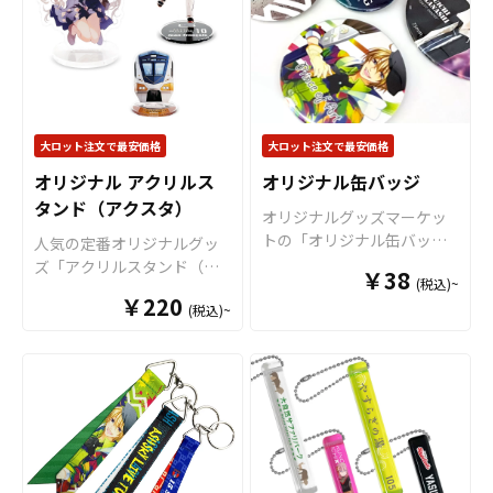
地・印刷・縫製すべて国内
ルキーホルダーはアニメ、
年劣化による変形や変色が
で製造致します。※印刷後
エンタメ、スポーツ、官公
少なく、マットで手触りの
に縁処理を行いますが、特
庁、同人グッズなど様々な
良い質感が特徴です。 色数
にご指定がない場合、表の
業界に人気です。 国内生産
は最大12色まで使用可能で
印刷カラーに合わせて縫製
で小ロットから大ロットま
すので、色鮮やかな仕上が
致します。 短納期・小ロッ
で承っておりますので、お
りとなります。サイズは
トでの対応も可能ですので
大ロット注文で最安価格
大ロット注文で最安価格
気軽にご相談ください。
55mm×55mm以内 と
ご不明点がありましたら、
80mm×80mm以内の2サ
オリジナル アクリルス
オリジナル缶バッジ
個人のお客様から企業・業
イズに対応。 表面の立体感
タンド（アクスタ）
者のかた問わずお気軽にご
オリジナルグッズマーケッ
も好みに応じて2種（2層タ
相談ください。
トの「オリジナル缶バッ
人気の定番オリジナルグッ
イプ・半立体タイプ）より
ジ」は、安全ピンが標準装
ズ「アクリルスタンド（ア
お選び頂けます。 販売に必
￥38
(税込)~
備の高性能な缶バッジで
クスタ）」をお客様がお持
要な資材も取り揃えており
￥220
す。 独自の印刷技術によ
(税込)~
ちのオリジナルデザインに
ますので、お客様にはデザ
り、高解像度な印刷で色鮮
て制作いたします。アクリ
インを完成データにてご入
やかな商品をお作りしま
ルスタンド（アクスタ）は
稿いただくだけで、オリジ
す。 缶バッジは、オリジナ
鑑賞性・携帯性・汎用性を
ナル商品として販売するこ
ルグッズとして、コンサー
兼ね備えた大人気アイテ
とができます。 お気軽にご
トグッズ、アーティストグ
ム。ケイオーのオリジナル
相談ください。
ッズ、キャラクターグッ
アクリルスタンドには、透
ズ、ノベルティー、お土産
明度の高い高品質アクリル