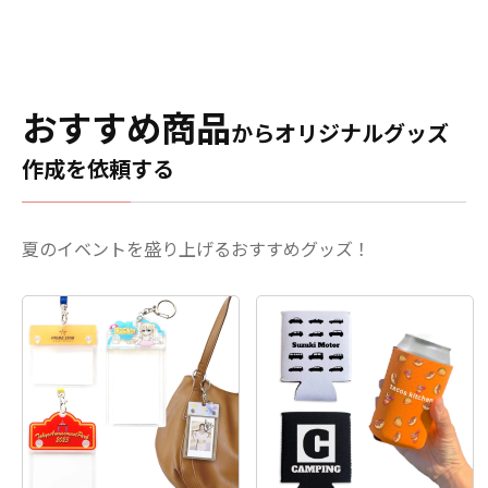
な資材も取り揃えておりま
カラーアクリルなどのオプ
すので、お客様にはデザイ
ション仕様にも対応可能で
ンをご入稿いただくだけで
す。 推しのアーティストや
オリジナル商品として販売
キャラクターのライブやイ
していただくことができま
ベントのチケット当選を願
おすすめ商品
からオリジナルグッズ
す。国内生産で短納期、小
う「良席祈願」、スポーツ
ロットからの制作も承って
選手やチームの勝利を願う
作成を依頼する
おりますので、お気軽にご
「必勝祈願」など、様々な
相談ください。
シーンで活躍するアイテム
です。 アクリルお守りはア
ニメ、エンタメ、スポー
夏のイベントを盛り上げるおすすめグッズ！
ツ、官公庁、同人・コミケ
グッズなど様々な業界に人
気です。 国内生産で小ロッ
トからの制作も承っており
ますので、、個人のお客様
から企業・業者のかた問わ
ずお気軽にご相談くださ
い。