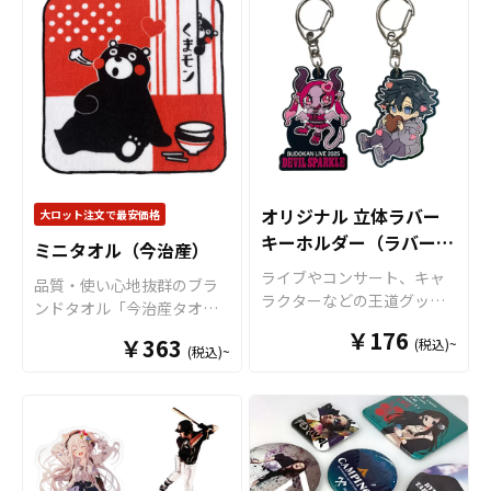
透明度が高く美しい高品質
幅広い用途に対応可能なお
です。 販売に必要な資材も
鮮やかで鮮明な仕上がりが
やイベントのチケット当選
アクリル素材にオリジナル
すすめ商品です。
取り揃えておりますので、
魅力です。デザインがない
を願う「良席祈願」、スポ
のデザインをプリントし、
お客様にはデザインを入稿
部分はコインケース本体の
ーツ選手やチームの勝利を
アクリルダイカットにてデ
していただくだけでオリジ
色がそのまま活かされ、カ
願う「必勝祈願」など、
ザインに合わせた形状に切
ナル商品として販売してい
スタマイズの幅が広がりま
様々なシーンで活躍するア
り出してアクキーを制作い
ただくことができます。国
す。このコインケースは
イテムです。 販売に必要な
たします。 便利なナスカン
内生産で小ロットからの制
1951年に「世界で一番早く
資材も取り揃えております
付きなので、キーホルダー
作も承っておりますので、
コインを取り出せる！」を
ので、お客様にはデザイン
の用途としてはもちろん、
個人のお客様から企業・業
キャッチフレーズに誕生
を入稿していただくだけで
キーライトやペットのお散
オリジナル 立体ラバー
大ロット注文で最安価格
者のかた問わずお気軽にご
し、片手で握るだけで小銭
オリジナル商品として販売
歩ライトなど日常的にお使
キーホルダー（ラバース
相談ください。
が簡単に取り出せる便利さ
していただくことができま
ミニタオル（今治産）
いいただけるような商品で
と、コンパクトな形状で今
す。国内生産で小ロットか
トラップ）
す。 アクリル素材は水に強
ライブやコンサート、キャ
品質・使い心地抜群のブラ
もなお世界中で愛されてい
らの制作も承っております
く耐久性も高いため美しい
ラクターなどの王道グッズ
ンドタオル「今治産タオ
ます。持ち運びに便利なボ
ので、個人のお客様から企
状態を長く保つことができ
として人気の「ラバーキー
ル」です。コンパクトサイ
ールチェーン付きで、キー
業・業者のかた問わずお気
￥176
￥363
(税込)~
ます。 販売に必要な資材も
ホルダー」をお客様のオリ
(税込)~
ズでリーズナブルな価格で
ホルダーとしても活用可能
軽にご相談ください。
数多く取り揃えております
ジナルデザインで制作いた
作れ、使い勝手がとても良
です。
ので、お客様にはデザイン
します。 耐久性ある非フタ
いタオルです。普段から持
をご入稿いただくだけでオ
ル酸エステル系の高品質
ち歩けるサイズのタオルで
リジナル商品として制作・
PVC素材を採用したラバー
す。生地は国内製造差され
販売していただくことがで
キーホルダーですので、柔
た今治産のタオルで、生
きます。 LEDで光るアクリ
らかく弾力性があり熱や経