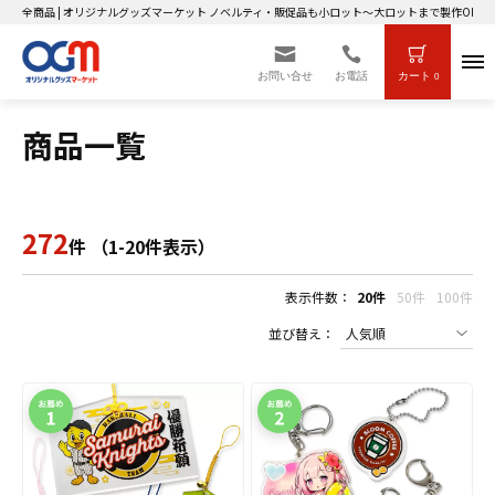
全商品 | オリジナルグッズマーケット ノベルティ・販促品も小ロット～大ロットまで製作OK！
お問い合せ
お電話
カート
0
商品一覧
272
件 （1-20件表示）
表示件数：
20件
50件
100件
並び替え：