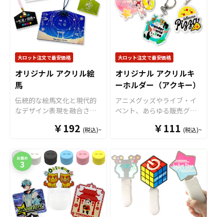
大ロット注文で最安価格
大ロット注文で最安価格
オリジナル アクリル絵
オリジナル アクリルキ
馬
ーホルダー（アクキー）
伝統的な絵馬文化と現代的
アニメグッズやライブ・イ
なデザイン表現を融合させ
ベント、あらゆる販売グッ
た「アクリル絵馬」をお客
ズの中でも定番であるアク
￥192
￥111
(税込)~
(税込)~
様のオリジナルデザインで
リルキーホルダー（アクキ
制作いたします。 高品質ク
ー）をお客様がお持ちのオ
リアアクリル素材を採用し
リジナルのデザインにて製
た「オリジナル アクリル絵
作いたします。 アクリルキ
馬」は、通常の木製絵馬に
ーホルダーは水に強く耐久
はないツヤと高級感に加
性も抜群で、美しい状態を
え、立体的で透明感のある
長く保つことができます。
美しい仕上がりが魅力で
近年ではアクリルキーホル
す。 ケイオー自慢の高精
ダーはガチャガチャ用の景