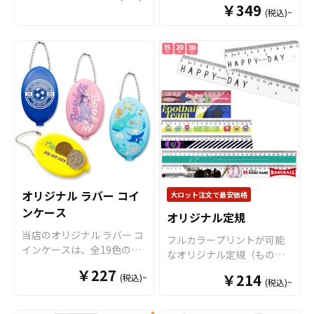
￥349
ので、個人のお客様から企
ラーラインナップを活かし
(税込)~
に発光するLEDライトがつ
業・業者のかた問わずお気
たオリジナルグッズ展開や
いた「オリジナル光るアク
軽にご相談ください。
シリーズ展開が可能です。
リルキーホルダー」です。
メンバーカラーに合わせた
透明度が高く美しい高品質
アイドルグッズや、イメー
アクリル素材にオリジナル
ジカラーにあわせたスポー
のデザインをプリントし、
ツチーム公式グッズ、ライ
アクリルダイカットにてデ
ブや音楽フェスなどのイベ
ザインに合わせた形状に切
ント用のオリジナルグッズ
り出してアクキーを制作い
にも最適なアイテムとなっ
たします。 便利なナスカン
ております。 販売に必要な
付きなので、キーホルダー
資材も取り揃えております
の用途としてはもちろん、
ので、お客様にはデザイン
キーライトやペットのお散
オリジナル ラバー コイ
大ロット注文で最安価格
を入稿していただくだけで
歩ライトなど日常的にお使
ンケース
オリジナル定規
オリジナルグッズとして販
いいただけるような商品で
売していただくことができ
当店のオリジナル ラバー コ
す。 アクリル素材は水に強
フルカラープリントが可能
ます。 短納期・小ロットで
インケースは、全19色のカ
く耐久性も高いため美しい
なオリジナル定規（ものさ
の対応も可能ですのでご不
ラーバリエーションから選
状態を長く保つことができ
し）です。 15cm・20cm・
￥227
明点がありましたらお気軽
￥214
(税込)~
べる、水に強くて丈夫なラ
ます。 販売に必要な資材も
(税込)~
30cmの3サイズをご用意し
にご相談ください。
バー素材のコインケースで
数多く取り揃えております
ております。 裏面からのプ
す。表と裏の両面にインク
ので、お客様にはデザイン
リントですので、美しい光