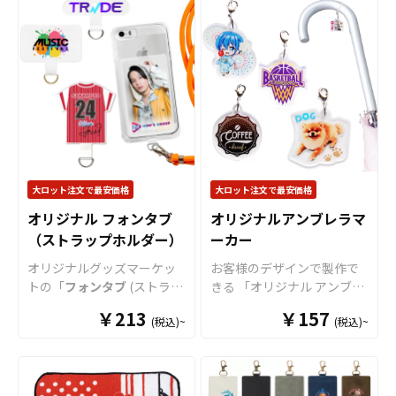
ジェット印刷でオリジナル
をご入稿いただくだけでオ
沢と立体感がありデザイン
デザインをプリントでき、
リジナル商品として制作・
を引き立てます。 角部分に
鮮やかで鮮明な仕上がりが
販売していただくことがで
丸みをもたせた角丸仕様で
魅力です。デザインがない
きます。 LEDで光るアクリ
手触りもよく安心してお使
部分はコインケース本体の
ルキーホルダーはアニメ、
いいただけます。 また、目
色がそのまま活かされ、カ
エンタメ、スポーツ、官公
盛り部分に斜面がついた書
スタマイズの幅が広がりま
庁、同人グッズなど様々な
きやすい仕様ですので、実
す。このコインケースは
業界に人気です。 国内生産
用性としてもお勧めできま
1951年に「世界で一番早く
で小ロットから大ロットま
す。
学校の記念品
としても
コインを取り出せる！」を
で承っておりますので、お
大変喜ばれるノベルティア
大ロット注文で最安価格
大ロット注文で最安価格
キャッチフレーズに誕生
気軽にご相談ください。
イテムとなっております。
し、片手で握るだけで小銭
オリジナル フォンタブ
オリジナルアンブレラマ
販売に必要な資材も取り揃
が簡単に取り出せる便利さ
（ストラップホルダー）
ーカー
えておりますので、お客様
と、コンパクトな形状で今
にはデザインを入稿してい
オリジナルグッズマーケッ
お客様のデザインで製作で
もなお世界中で愛されてい
ただくだけでオリジナル商
トの「
フォンタブ
(ストラッ
きる 「オリジナル アンブレ
ます。持ち運びに便利なボ
品として販売していただく
プホルダー)」は、スマホケ
ラマーカー」。 傘の取り違
ールチェーン付きで、キー
￥213
ことができます。 短納期・
￥157
(税込)~
(税込)~
ースと本体の間に設置する
えや盗難リスクを軽減する
ホルダーとしても活用可能
小ロットでの対応も可能で
だけで、簡単に流行りのス
ためのアイテムです。 アン
です。
すのでご不明点がありまし
マホショルダーケースとし
ブレラマーカーのアクリル
たらお気軽にご相談くださ
て使用できる人気グッズで
部分はダイカットで製作す
い。