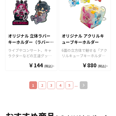
で製造致します。※印刷後
スや定期入れとしてはもち
にお客様のご要望のお応え
ンやバッグなどのアクセサ
に縁処理を行いますが、特
ろん、キャッシュレス決済
してミニサイズの
フォンタ
リーにも最適です。 またケ
にご指定がない場合、表の
に使う電子マネーカードや
ブ
を新たに加えた4種類で
イオーの フォンタブ とセッ
印刷カラーに合わせて縫製
社員証、免許証などカード
す。
フォンタブ
用のショル
トで組み合わせることでブ
致します。 短納期・小ロッ
ケースとして携帯にも活躍
ダーストラップ（紐タイプ
ランドのイメージアップに
トでの対応も可能ですので
するアイテムです。 オプシ
とチェーンタイプ）もあ
つながります。 アンブレラ
ご不明点がありましたら、
ョンで伸びるリールストラ
オリジナル 立体ラバー
オリジナル アクリルキ
り、調整が簡単な紐タイプ
マーカーは幅広い年齢層の
個人のお客様から企業・業
ップをセットすることも可
キーホルダー（ラバース
ューブキーホルダー
は20色、高級感のあるチェ
お客様に喜ばれる商品で、
者のかた問わずお気軽にご
能です。その他にもオリジ
ーンタイプは5種類と多彩に
トラップ）
老若男女を問わず多くの
相談ください。
ライブやコンサート、キャ
ナルパスケ－ス販売に必要
6面の立方体で魅せる「アク
取り揃えております。スト
方々にご利用いただけおす
ラクターなどの王道グッズ
な資材も取り揃えておりま
リルキューブキーホルダ
ラップは落下防止だけでな
すめです。 オリジナルグッ
として人気の「ラバーキー
すので、お客様にはデザイ
ー」をお客様がお持ちのオ
く、
フォンタブ
￥144
のデザイン
ズとしてアンブレラマーカ
￥880
(税込)~
(税込)~
ホルダー」をお客様のオリ
ンを入稿していただくだけ
リジナルデザインで制作い
に合わせたカラーや仕様を
ーを製作されてみてはいか
ジナルデザインで制作いた
でオリジナル商品として制
たします。 パズル形状の6枚
組み合わせることで、オリ
がでしょうか。 アンブレラ
します。 耐久性ある非フタ
作・販売していただくこと
のアクリルパネルを互いに
ジナル感が一層増します。
マーカーはアニメ、エンタ
ル酸エステル系の高品質
ができます。 オリジナルの
はめ込むことで立方体を構
1
2
3
4
5
...
お客様にはデザインをご入
メ、スポーツ、官公庁、同
PVC素材を採用したラバー
パスケースはアニメ、エン
成しますので、パネルの配
稿いただくだけでオリジナ
人グッズなど様々な業界に
キーホルダーですので、柔
タメ、スポーツ、官公庁、
置は自由に組み替えること
ル商品として販売していた
人気です。 短納期・小ロッ
らかく弾力性があり熱や経
同人グッズなど様々な業界
が可能です。また、透明度
だくことができます。 その
トでの対応も可能ですので
年劣化による変形や変色が
に人気です。 国内印刷で小
の高い高品質アクリルに、
他、各種サイズやクリアタ
ご不明点がありましたらお
少なく、マットで手触りの
ロットから大ロットまでパ
高精細プリンターで印刷を
イプ、素材違いの
フォンタ
気軽にご相談ください。
良い質感が特徴です。 色数
スケ－スの制作を承ってお
施すので繊細なデザインも