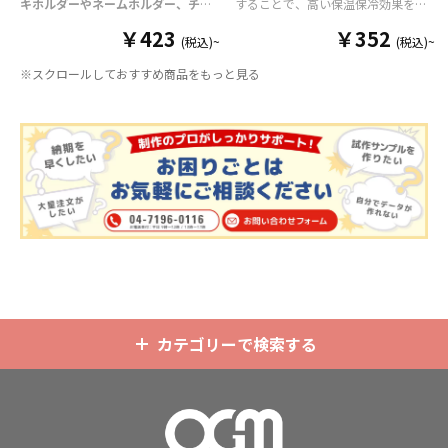
キホルダーやネームホルダー、チケ
することで、高い保温保冷効果を発
ットホルダー
はアクリル部分とホル
揮する保冷缶カバー（スタビーホル
￥423
￥352
ダーパーツを組み合わせた今まであ
ダー）をOEM製作できます。使わな
(税込)~
(税込)~
りそうでなかった
オリジナルグッズ
い時は折り畳んで持ち運べるので、
※スクロールしておすすめ商品をもっと見る
です。透明度が高く美しいアクリル
携帯性に優れています。オールシー
のヘッダーパーツと、
オリジナル
の
ズンはもちろん、さまざまなシーン
チケットホルダーやチェキホルダ
で活躍するアイテムです。本体のカ
ー、ネームホルダーでオリジナルの
ラーは全9色ご用意しておりますの
ホルダーはデザイン次第でどんなシ
で、お客様のイメージやデザインに
ーンでもマッチします。ヘッダー部
合わせてお選びいただけます。 国内
分はダイカットでデザインにあわせ
の自社工場にて印刷いたしますの
た自由な形状で制作することができ
で、短納期・小ロットでの対応が可
ます。また長さ調整と安全機能が付
能です。グッズ制作の専門スタッフ
いたネックストラップが標準で付属
がしっかりサポートいたしますの
します。オプションでチャームを追
で、ご不明点がありましたらお気軽
加したり、ストラップをキーホルダ
にご相談ください。
ーに変更することも可能です。 アニ
メ、エンタメ、スポーツ、官公庁、
またコミケなどの同人グッズ販売な
カテゴリーで検索する
ど様々な業界に人気です。 短納期・
小ロットでの対応も可能ですのでご
不明点がありましたら、個人のお客
様から企業・業者のかた問わずお気
軽にご相談ください。