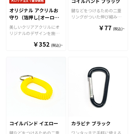
コイルバンド ブラック
大ロット注文で最安価格
グッズの制作やOEMをご検
品等様々なシーンでご利用
は、デザインに合わせてお
討中の業者様もお気軽にご
オリジナル アクリルお
鍵などをつけるための二重
いただける人気のアイテム
選びいただける全5色のカラ
相談ください。 推し活シー
守り（箔押し[オーロ
リングがついた伸び縮みす
です。OEMなどの販売に必
ーをご用意いたしました。
ンと親和性が高く、SNSへ
るコイルタイプのリストバ
要な資材も取り揃えており
ラ]）
推しのアーティストやキャ
￥77
美しいクリアアクリルにオ
の投稿もされやすいアイテ
(税込)~
ンドです。 防水・軽量で柔
ますので、お客様にはデザ
ラクターのライブやイベン
リジナルのデザインを施す
ムですので、
アニメやゲー
らかく、目いっぱい伸ばし
インをご入稿いただくだけ
トのチケット当選を願う
ことができる「オリジナル
ム、アーティストのライブ
ても簡単に切れたりしない
でオリジナル商品として販
￥352
「良席祈願」、スポーツ選
(税込)~
アクリルお守り」です。 ア
グッズ、スポーツチーム応
ので様々なシーンでご利用
売していただくことができ
手やチームの勝利を願う
クリルの裏から印刷を施す
援グッズなどのファングッ
いただけます。 レトロな雰
ます。 トートバッグはアニ
「必勝祈願」など、様々な
「片面印刷」のほかに、表
ズや企業ノベルティ
など、
囲気でバッグやポーチのア
メ、エンタメ、スポーツ、
シーンで活躍するアイテム
と裏からそれぞれ印刷を施
幅広い用途に対応可能なお
クセントとしても最適で
官公庁、またコミケなどの
です。 販売に必要な資材も
すことで立体的な見え方が
すすめ商品です。
す。
同人グッズ販売など様々な
取り揃えておりますので、
美しい「両面印刷」、デザ
業界に人気です。 国内生産
お客様にはデザインを入稿
インがきらびやかに輝く
で短納期、小ロットからの
していただくだけでオリジ
「箔押し」など、複数のプ
製作も承っておりますの
ナル商品として販売してい
リント方法をご用意してお
で、個人のお客様から企
ただくことができます。国
ります。透明度が高いクリ
業・業者のかた問わずお気
内生産で小ロットからの制
アアクリルを使用していま
軽にご相談ください。
作も承っておりますので、
すので、透明感を活かした
個人のお客様から企業・業
デザインでの制作がオスス
コイルバンド イエロー
カラビナ ブラック
者のかた問わずお気軽にご
メです。 メガネ紐は全9色の
相談ください。
鍵などをつけるための二重
ワンタッチで手軽に使える
カラーラインナップがござ