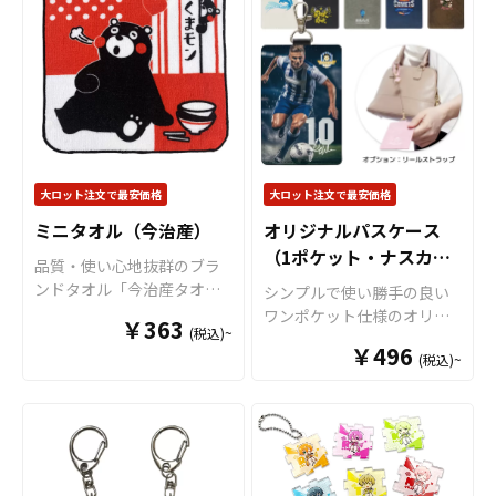
す。 フォンタブはスマホタ
ることができるのでブラン
グパッチや
ストラップホル
ドイメージやキャラクター
ダー
とも呼ばれ、市場でも
などに合わせて、自由な形
広く認知されています。 特
状でデザインすることが可
にオリジナルグッズマーケ
能です。「アンブレラマー
ットの
フォンタブ
はハトメ
カー」との名称ですが、Oリ
タイプではなく独自の形状
ングや8の字リングを使用し
＋Dカン仕様により、
フォン
なければ、アクリルチャー
タブの引っ張り強度も他社
ムとしてご利用いただけま
大ロット注文で最安価格
大ロット注文で最安価格
よりも高く
、またスマート
す アンブレラマーカーの傘
ミニタオル（今治産）
オリジナルパスケース
な見た目もオリジナルグッ
に取り付けるパーツ部分に
（1ポケット・ナスカン
ズマーケットの
フォンタブ
は2つの異なるパーツがあ
品質・使い心地抜群のブラ
が指示されている理由でも
り、1つは「傘の柄に取り付
仕様）
ンドタオル「今治産タオ
シンプルで使い勝手の良い
あります。 取扱いサイズ
けるOリング」タイプ、もう
ル」です。コンパクトサイ
ワンポケット仕様のオリジ
￥363
は、手軽でスマホのサイズ
1つは「傘のつゆ先に取り付
(税込)~
ズでリーズナブルな価格で
ナルパスケースです。パス
に左右されにくい「小サイ
ける8の字リング」タイプを
￥496
作れ、使い勝手がとても良
(税込)~
ケース本体にナスカンが付
ズ」、印刷面が大きく目立
用意。 マークさせたい箇所
いタオルです。普段から持
属しています。高品質なPU
つ「大サイズ」、そしてス
によってパーツを選択して
ち歩けるサイズのタオルで
レザーを使用しております
ポーツクラブや団体のユニ
いただくことでデザインの
す。生地は国内製造差され
ので、高級感のあるオリジ
フォーム、推し活やチーム
幅も広がります。 アンブレ
た今治産のタオルで、生
ナルパスケースを制作する
のTシャツをイメージさせら
ラマーカーは傘の目印とし
地・印刷・縫製すべて国内
ことができます。パスケー
れるユニフォーム型、さら
て使用するだけでなく、ペ