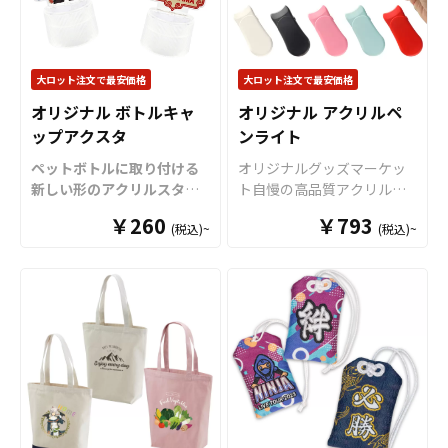
細・ハイクオリティな印刷
品としても多くのご依頼を
技術で、細かなデザインや
いただいております。アク
グラデーション、写真など
キーの販売に必要な資材も
もきれいに表現できます。
数多く取り揃えております
大ロット注文で最安価格
大ロット注文で最安価格
「片面印刷」「両面印刷」
ので、お客様にはデザイン
オリジナル ボトルキャ
オリジナル アクリルペ
「箔押し」「ハイブリッド
をご入稿いただくだけでオ
ップアクスタ
ンライト
印刷」に対応可能で、奥行
リジナル商品として販売し
き感のある美しい仕上がり
ていただくことができま
ペットボトルに取り付ける
オリジナルグッズマーケッ
のアクリル絵馬を制作でき
す。 アクリルの大きさで価
新しい形のアクリルスタン
ト自慢の高品質アクリル素
ます。 サイズは用途やター
格もリーズナブルに製作が
ド「ボトルキャップアクス
材を使用した、美しく光る
ゲットに合わせて選べる
￥260
出来ますので、ノベルティ
￥793
(税込)~
(税込)~
タ」をお客様のオリジナル
オリジナルのアクリルペン
S/M/Lの3サイズをご用意。
としても配布するのにも最
デザインで制作いたしま
ライトです。乾電池仕様を
販売に必要な資材も取り揃
適です。 短納期・小ロット
す。
「
ボトルキャップアク
採用し単4電池を3本使用し
えておりますので、お客様
での対応も可能ですのでご
スタ
」は、ペットボトルの
ます。LEDライトのカラー
にはデザインを入稿してい
不明点がありましたらお気
キャップに取り付けるだけ
は8色で、ボタンを押す毎に
ただくだけでオリジナル商
軽にご相談ください。 また
で“推しのアクリルスタンド
発光色を切り替えることが
品として販売していただく
アクリルキーホルダーの大
専用ステージ”が完成！
様々
可能です。土台部分も「ホ
ことができます。オリジナ
ロットのご相談はこちらで
なシーンで推し活がもっと
ワイト」「ブラック」「ピ
ルグッズの制作やOEMをご
もお受けしております。
楽しくなる
アイテムです。
ンク」「パステルブルー」
検討中の業者様もお気軽に
独自設計のボトルキャップ
「レッド」の5色をご用意し
ご相談ください。 箔押しの
部分
（
特許出願中
）は多く
ました。また、形状やサイ