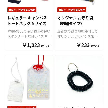
場合、最低ロット100個から
のペットボトルにしっかり
ズはお客様のデザインに合
となります。 50個でのご注
フィットし、選べる6色のカ
わせてダイカット加工で自
大ロット注文で最安価格
大ロット注文で最安価格
文はできませんのでご注意
ラーラインナップで作品世
由な形状に切り出すことが
ください。
レギュラー キャンバス
オリジナル お守り袋
界に合わせた表現が可能。
できますので、簡単にオリ
トートバッグ Mサイズ
（刺繍タイプ）
アクスタ部分はダイカット
ジナリティ溢れるグッズを
加工に対応しており、キャ
制作することができます。
容量約10Lの使い勝手の良い
最新鋭の織り機を使用して
ラクター・ロゴ・シンボル
音楽イベント、コンサー
スタンダードなMサイズキャ
オリジナルデザインを織り
など自由な形状で制作でき
ト、学校行事、サークル活
ンバストートバッグ。綿
込むことができる「オリジ
ます。場所を取らないミニ
￥1,023
動など、さまざまなシーン
￥233
(税込)~
(税込)~
100％のしっかりとした生地
ナル お守り袋(刺繍タイ
サイズながら、飾り映えす
で活躍するオリジナルのア
で、日常のお買い物はもち
プ)」です。 織り生地ならで
る高さ・奥行きが生まれ、
クリルグッズ、アニメやア
ろんマザーズバッグや通勤
はのソフトな手触りと光沢
撮影・持ち歩き・ディスプ
イドル、スポーツ選手など
バッグ、コミケ・同人グッ
感が魅力的なオリジナルお
レイをワンランクUP！
すべ
の推し活グッズとしても最
ズ配布のサブバッグとして
守りが作れます。煌びやか
て国内生産のメイド・イ
適です。
も幅広く活躍します。複雑
な風合いの金糸と銀糸も使
ン・ジャパン製品です
！販
な形状や色数の多いデザイ
用することができますの
売に必要な資材も取り揃え
ンでも印刷単価が従来方式
で、より高級感の特別なオ
ておりますので、お客様に
に比べて比較的リーズナブ
リジナルお守りもお楽しみ
はデザインを入稿していた
ルとなっていることも特徴
いただけます。またデザイ
だくだけでオリジナル商品
です。企業やショップのノ
ンは「刺繍」以外にも昇華
として販売していただくこ
ベルティ、フェスやイベン
転写による印刷も可能で
とができます。オリジナル
ト、アニメグッズ等の販促
す。 お守りを彩るメガネ紐