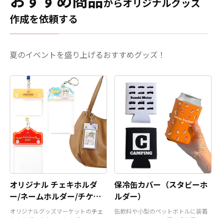
おすすめ商品
からオリジナルグッズ
ブ
やストラップも取り揃え
は最大12色まで使用可能で
りますので、お気軽にご注
鮮明に再現できます。従来
ております。
短納期・小ロ
作成を依頼する
すので、色鮮やかな仕上が
文、またはお問い合わせく
のアクリルキーホルダーに
ットでの対応も可能
ですの
りとなります。サイズは
ださい。
比べて存在感があり、非常
でご不明点がありましたら
55mm×55mm以内 と
に目を引くアイテムです。
お気軽にご相談ください。
80mm×80mm以内の2サ
販売に必要な資材も取り揃
夏のイベントを盛り上げるおすすめグッズ！
イズに対応。 表面の立体感
えておりますので、お客様
も好みに応じて2種（2層タ
にはデザインをご入稿いた
イプ・半立体タイプ）より
だくだけでオリジナル商品
お選び頂けます。 販売に必
として販売していただくこ
要な資材も取り揃えており
とができます。お気軽にご
ますので、お客様にはデザ
相談ください。
インを完成データにてご入
稿いただくだけで、オリジ
ナル商品として販売するこ
とができます。 お気軽にご
相談ください。
オリジナル チェキホルダ
保冷缶カバー（スタビーホ
ー/ネームホルダー/チケッ
ルダー）
トホルダー
オリジナルグッズマーケットの
チェ
缶飲料や小型のペットボトルに装着