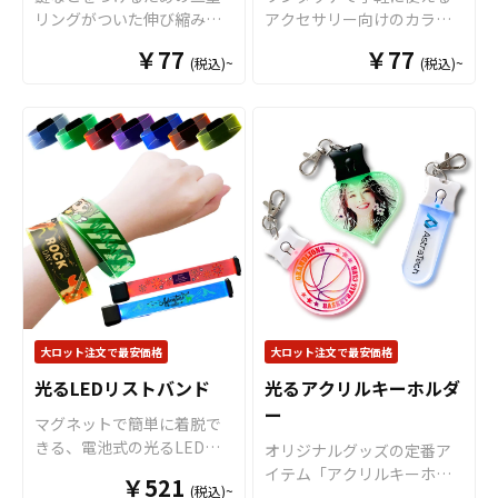
リングがついた伸び縮みす
アクセサリー向けのカラビ
いますので、デザインや用
るコイルタイプのリストバ
ナです。 グッズのアクセン
途に合わせてお選びくださ
￥77
￥77
(税込)~
(税込)~
ンドです。 防水・軽量で柔
トや付属品としても使いや
い。また、飾り紐の追加や
らかく、目いっぱい伸ばし
すいアイテムです。 アルミ
キーホルダータイプへの変
ても簡単に切れたりしない
製なので軽量で錆にも強い
更、カラーアクリルなどの
ので様々なシーンでご利用
のが特徴です。 小ロットで
オプション仕様にも対応可
いただけます。 レトロな雰
の対応も可能ですのでご不
能です。 推しのアーティス
囲気でバッグやポーチのア
明点がありましたらお気軽
トやキャラクターのライブ
クセントとしても最適で
にご相談ください。
やイベントのチケット当選
す。
を願う「良席祈願」、スポ
ーツ選手やチームの勝利を
願う「必勝祈願」など、
様々なシーンで活躍するア
イテムです。 販売に必要な
資材も取り揃えております
大ロット注文で最安価格
大ロット注文で最安価格
ので、お客様にはデザイン
光るLEDリストバンド
光るアクリルキーホルダ
を入稿していただくだけで
ー
オリジナル商品として販売
マグネットで簡単に着脱で
していただくことができま
きる、電池式の光るLEDリ
オリジナルグッズの定番ア
す。国内生産で小ロットか
ストバンドです。 全7色をご
イテム「アクリルキーホル
￥521
らの制作も承っております
(税込)~
用意しておりますので、カ
ダー（アクキー）」に、3色