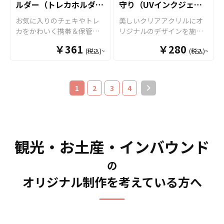
ターや人物、裏には作品ロ
ホルダーはアニメ、エンタ
ルダー（トレカホルダ
守り（UVインクジェッ
商品として販売していただ
な小物をスタイリッシュに
ゴや名前をプリントするな
メ、スポーツ、官公庁、同
くことができます。 短納
ー）
整理できるマルチトレイと
ト印刷）
お気に入りのチェキやトレ
美しいクリアアクリルにオ
どデザインの幅が広く、個
人グッズなど様々な業界に
期・小ロットでの対応も可
して大活躍します。
カをかわいく携帯＆保管で
リジナルのデザインを施す
性的なオリジナルグッズを
人気です。特に同人イベン
能ですのでご不明点があり
きる「オリジナル PVCチェ
ことができる「アクリルお
作ることができます。 販売
トで販売する際には、個性
ましたらお気軽にご相談く
￥361
￥280
(税込)~
(税込)~
キホルダー（トレカホルダ
守り」です。 アクリルの裏
に必要な資材も取り揃えて
的なデザインが映えるアイ
ださい。
ー）」をお客様のオリジナ
から印刷を施す「片面印
おりますので、お客様には
テムとして注目されます。
ルデザインで制作いたしま
刷」のほかに、表と裏から
デザインを入稿していただ
同人活動で作成されたキャ
す。 本体は透明感のある
それぞれ印刷を施すことで
くだけでオリジナル商品と
ラクターやシーンを取り入
1
2
3
4
「クリアタイプ」と、角度
立体的な見え方が美しい
して販売していただくこと
れることで、ファンにとっ
によって七色に輝く「オー
「両面印刷」複数のプリン
ができます。お気軽にご相
て魅力的な商品になるでし
ロラタイプ」の2種類をご用
ト方法をご用意しておりま
談ください。 短納期・小ロ
ょう。国内生産で短納期、
意。表面には端まで美しい
す。透明度が高いクリアア
ットでの対応も可能ですの
小ロットからの製作も承っ
フルカラープリントが可能
クリルを使用していますの
でご不明点がありましたら
ておりますので、同人作家
観光・お土産・インバウンド
で、オリジナルデザインの
で、透明感を活かしたデザ
お気軽にご相談ください。
の方々にもおすすめで
魅力を余すことなく表現で
インでの制作がオススメで
す。、個人のお客様から企
の
きます。 キーホルダー付き
す。 メガネ紐は全9色のカラ
業・業者のかた問わずお気
なので、バッグやポーチに
オリジナル制作を考えている方へ
ーラインナップがございま
軽にご相談ください。
取り付けて外出先でも気軽
すので、デザインや用途に
に持ち歩け、推しへの愛を
合わせてお選びください。
さりげなくアピールできる
また、飾り紐の追加やキー
アイテムです。 販売に必要
ホルダータイプへの変更、