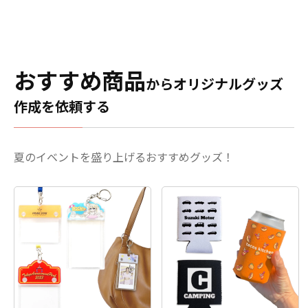
な資材も取り揃えておりま
カラーアクリルなどのオプ
すので、お客様にはデザイ
ション仕様にも対応可能で
ンをご入稿いただくだけで
す。 推しのアーティストや
オリジナル商品として販売
キャラクターのライブやイ
していただくことができま
ベントのチケット当選を願
おすすめ商品
からオリジナルグッズ
す。国内生産で短納期、小
う「良席祈願」、スポーツ
ロットからの制作も承って
選手やチームの勝利を願う
作成を依頼する
おりますので、お気軽にご
「必勝祈願」など、様々な
相談ください。
シーンで活躍するアイテム
です。 アクリルお守りはア
ニメ、エンタメ、スポー
夏のイベントを盛り上げるおすすめグッズ！
ツ、官公庁、同人・コミケ
グッズなど様々な業界に人
気です。 国内生産で小ロッ
トからの制作も承っており
ますので、、個人のお客様
から企業・業者のかた問わ
ずお気軽にご相談くださ
い。