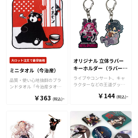
透明度が高く美しい高品質
幅広い用途に対応可能なお
です。 販売に必要な資材も
鮮やかで鮮明な仕上がりが
やイベントのチケット当選
アクリル素材にオリジナル
すすめ商品です。
取り揃えておりますので、
魅力です。デザインがない
を願う「良席祈願」、スポ
のデザインをプリントし、
お客様にはデザインを入稿
部分はコインケース本体の
ーツ選手やチームの勝利を
アクリルダイカットにてデ
していただくだけでオリジ
色がそのまま活かされ、カ
願う「必勝祈願」など、
ザインに合わせた形状に切
ナル商品として販売してい
スタマイズの幅が広がりま
様々なシーンで活躍するア
り出してアクキーを制作い
ただくことができます。国
す。このコインケースは
イテムです。 販売に必要な
たします。 便利なナスカン
内生産で小ロットからの制
1951年に「世界で一番早く
資材も取り揃えております
付きなので、キーホルダー
作も承っておりますので、
コインを取り出せる！」を
ので、お客様にはデザイン
の用途としてはもちろん、
個人のお客様から企業・業
キャッチフレーズに誕生
を入稿していただくだけで
キーライトやペットのお散
オリジナル 立体ラバー
大ロット注文で最安価格
者のかた問わずお気軽にご
し、片手で握るだけで小銭
オリジナル商品として販売
歩ライトなど日常的にお使
キーホルダー（ラバース
相談ください。
が簡単に取り出せる便利さ
していただくことができま
ミニタオル（今治産）
いいただけるような商品で
と、コンパクトな形状で今
す。国内生産で小ロットか
トラップ）
す。 アクリル素材は水に強
ライブやコンサート、キャ
品質・使い心地抜群のブラ
もなお世界中で愛されてい
らの制作も承っております
く耐久性も高いため美しい
ラクターなどの王道グッズ
ンドタオル「今治産タオ
ます。持ち運びに便利なボ
ので、個人のお客様から企
状態を長く保つことができ
として人気の「ラバーキー
ル」です。コンパクトサイ
ールチェーン付きで、キー
業・業者のかた問わずお気
￥144
￥363
(税込)~
ます。 販売に必要な資材も
ホルダー」をお客様のオリ
(税込)~
ズでリーズナブルな価格で
ホルダーとしても活用可能
軽にご相談ください。
数多く取り揃えております
ジナルデザインで制作いた
作れ、使い勝手がとても良
です。
ので、お客様にはデザイン
します。 耐久性ある非フタ
いタオルです。普段から持
をご入稿いただくだけでオ
ル酸エステル系の高品質
ち歩けるサイズのタオルで
リジナル商品として制作・
PVC素材を採用したラバー
す。生地は国内製造差され
販売していただくことがで
キーホルダーですので、柔
た今治産のタオルで、生
きます。 LEDで光るアクリ
らかく弾力性があり熱や経