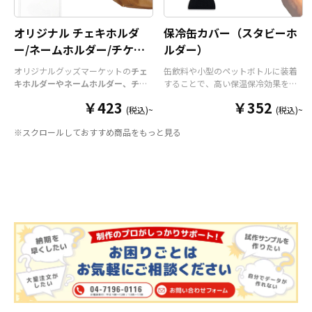
オリジナル チェキホルダ
保冷缶カバー（スタビーホ
ー/ネームホルダー/チケッ
ルダー）
トホルダー
オリジナルグッズマーケットの
チェ
缶飲料や小型のペットボトルに装着
キホルダーやネームホルダー、チケ
することで、高い保温保冷効果を発
ットホルダー
はアクリル部分とホル
揮する保冷缶カバー（スタビーホル
￥423
￥352
ダーパーツを組み合わせた今まであ
ダー）をOEM製作できます。使わな
(税込)~
(税込)~
りそうでなかった
オリジナルグッズ
い時は折り畳んで持ち運べるので、
※スクロールしておすすめ商品をもっと見る
です。透明度が高く美しいアクリル
携帯性に優れています。オールシー
のヘッダーパーツと、
オリジナル
の
ズンはもちろん、さまざまなシーン
チケットホルダーやチェキホルダ
で活躍するアイテムです。本体のカ
ー、ネームホルダーでオリジナルの
ラーは全9色ご用意しておりますの
ホルダーはデザイン次第でどんなシ
で、お客様のイメージやデザインに
ーンでもマッチします。ヘッダー部
合わせてお選びいただけます。 国内
分はダイカットでデザインにあわせ
の自社工場にて印刷いたしますの
た自由な形状で制作することができ
で、短納期・小ロットでの対応が可
ます。また長さ調整と安全機能が付
能です。グッズ制作の専門スタッフ
いたネックストラップが標準で付属
がしっかりサポートいたしますの
します。オプションでチャームを追
で、ご不明点がありましたらお気軽
加したり、ストラップをキーホルダ
にご相談ください。
ーに変更することも可能です。 アニ
メ、エンタメ、スポーツ、官公庁、
またコミケなどの同人グッズ販売な