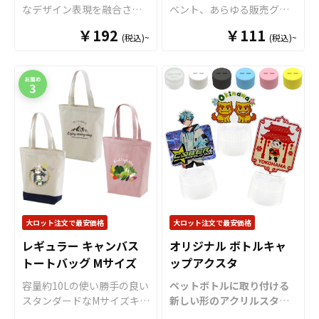
なデザイン表現を融合させ
ベント、あらゆる販売グッ
た「アクリル絵馬」をお客
ズの中でも定番であるアク
￥192
￥111
(税込)~
(税込)~
様のオリジナルデザインで
リルキーホルダー（アクキ
制作いたします。 高品質ク
ー）をお客様がお持ちのオ
リアアクリル素材を採用し
リジナルのデザインにて製
た「オリジナル アクリル絵
作いたします。 アクリルキ
馬」は、通常の木製絵馬に
ーホルダーは水に強く耐久
はないツヤと高級感に加
性も抜群で、美しい状態を
え、立体的で透明感のある
長く保つことができます。
美しい仕上がりが魅力で
近年ではアクリルキーホル
す。 ケイオー自慢の高精
ダーはガチャガチャ用の景
細・ハイクオリティな印刷
品としても多くのご依頼を
技術で、細かなデザインや
いただいております。アク
グラデーション、写真など
キーの販売に必要な資材も
もきれいに表現できます。
数多く取り揃えております
大ロット注文で最安価格
大ロット注文で最安価格
「片面印刷」「両面印刷」
ので、お客様にはデザイン
レギュラー キャンバス
オリジナル ボトルキャ
「箔押し」「ハイブリッド
をご入稿いただくだけでオ
トートバッグ Mサイズ
ップアクスタ
印刷」に対応可能で、奥行
リジナル商品として販売し
き感のある美しい仕上がり
ていただくことができま
容量約10Lの使い勝手の良い
ペットボトルに取り付ける
のアクリル絵馬を制作でき
す。 アクリルの大きさで価
スタンダードなMサイズキャ
新しい形のアクリルスタン
ます。 サイズは用途やター
格もリーズナブルに製作が
ンバストートバッグ。綿
ド「ボトルキャップアクス