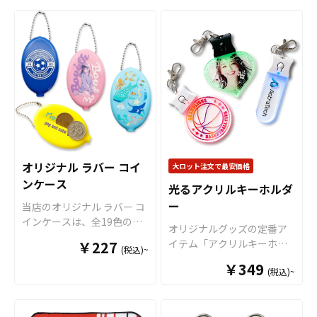
ます。 トートバッグはアニ
る高さ・奥行きが生まれ、
はのソフトな手触りと光沢
「片面印刷」のほかに、表
メ、エンタメ、スポーツ、
撮影・持ち歩き・ディスプ
感が魅力的なオリジナルお
と裏からそれぞれ印刷を施
官公庁、またコミケなどの
レイをワンランクUP！
すべ
守りが作れます。煌びやか
すことで立体的な見え方が
同人グッズ販売など様々な
て国内生産のメイド・イ
な風合いの金糸と銀糸も使
美しい「両面印刷」、デザ
業界に人気です。 国内生産
ン・ジャパン製品です
！販
用することができますの
インがきらびやかに輝く
で短納期、小ロットからの
売に必要な資材も取り揃え
で、より高級感の特別なオ
「箔押し」など、複数のプ
製作も承っておりますの
ておりますので、お客様に
リジナルお守りもお楽しみ
リント方法をご用意してお
で、個人のお客様から企
はデザインを入稿していた
いただけます。またデザイ
ります。透明度が高いクリ
業・業者のかた問わずお気
だくだけでオリジナル商品
ンは「刺繍」以外にも昇華
アアクリルを使用していま
軽にご相談ください。
として販売していただくこ
転写による印刷も可能で
すので、透明感を活かした
とができます。オリジナル
す。 お守りを彩るメガネ紐
デザインでの制作がオスス
オリジナル ラバー コイ
大ロット注文で最安価格
グッズの制作やOEMをご検
は、デザインに合わせてお
メです。 メガネ紐は全9色の
ンケース
討中の業者様もお気軽にご
光るアクリルキーホルダ
選びいただける全5色のカラ
カラーラインナップがござ
相談ください。 推し活シー
ー
ーをご用意いたしました。
当店のオリジナル ラバー コ
いますので、デザインや用
ンと親和性が高く、SNSへ
推しのアーティストやキャ
インケースは、全19色のカ
途に合わせてお選びくださ
オリジナルグッズの定番ア
の投稿もされやすいアイテ
ラクターのライブやイベン
ラーバリエーションから選
い。また、飾り紐の追加や
イテム「アクリルキーホル
￥227
ムですので、
アニメやゲー
(税込)~
トのチケット当選を願う
べる、水に強くて丈夫なラ
キーホルダータイプへの変
ダー（アクキー）」に、3色
ム、アーティストのライブ
「良席祈願」、スポーツ選
バー素材のコインケースで
更、カラーアクリルなどの
￥349
(税込)~
に発光するLEDライトがつ
グッズ、スポーツチーム応
手やチームの勝利を願う
す。表と裏の両面にインク
オプション仕様にも対応可
いた「オリジナル光るアク
援グッズなどのファングッ
「必勝祈願」など、様々な
ジェット印刷でオリジナル
能です。 推しのアーティス
リルキーホルダー」です。
ズや企業ノベルティ
など、
シーンで活躍するアイテム
デザインをプリントでき、
トやキャラクターのライブ