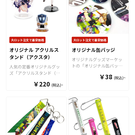
地・印刷・縫製すべて国内
ルキーホルダーはアニメ、
年劣化による変形や変色が
で製造致します。※印刷後
エンタメ、スポーツ、官公
少なく、マットで手触りの
に縁処理を行いますが、特
庁、同人グッズなど様々な
良い質感が特徴です。 色数
にご指定がない場合、表の
業界に人気です。 国内生産
は最大12色まで使用可能で
印刷カラーに合わせて縫製
で小ロットから大ロットま
すので、色鮮やかな仕上が
致します。 短納期・小ロッ
で承っておりますので、お
りとなります。サイズは
トでの対応も可能ですので
大ロット注文で最安価格
大ロット注文で最安価格
気軽にご相談ください。
55mm×55mm以内 と
ご不明点がありましたら、
80mm×80mm以内の2サ
オリジナル アクリルス
オリジナル缶バッジ
個人のお客様から企業・業
イズに対応。 表面の立体感
タンド（アクスタ）
者のかた問わずお気軽にご
オリジナルグッズマーケッ
も好みに応じて2種（2層タ
相談ください。
トの「オリジナル缶バッ
人気の定番オリジナルグッ
イプ・半立体タイプ）より
ジ」は、安全ピンが標準装
ズ「アクリルスタンド（ア
お選び頂けます。 販売に必
￥38
(税込)~
備の高性能な缶バッジで
クスタ）」をお客様がお持
要な資材も取り揃えており
￥220
す。 独自の印刷技術によ
(税込)~
ちのオリジナルデザインに
ますので、お客様にはデザ
り、高解像度な印刷で色鮮
て制作いたします。アクリ
インを完成データにてご入
やかな商品をお作りしま
ルスタンド（アクスタ）は
稿いただくだけで、オリジ
す。 缶バッジは、オリジナ
鑑賞性・携帯性・汎用性を
ナル商品として販売するこ
ルグッズとして、コンサー
兼ね備えた大人気アイテ
とができます。 お気軽にご
トグッズ、アーティストグ
ム。ケイオーのオリジナル
相談ください。
ッズ、キャラクターグッ
アクリルスタンドには、透
ズ、ノベルティー、お土産
明度の高い高品質アクリル