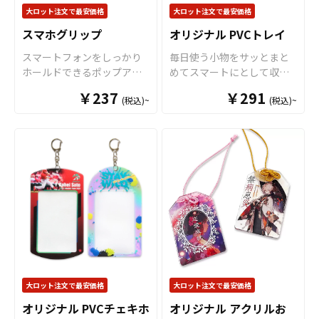
点がありましたら、個人の
で、幅広い選択肢がありま
クリル「全面」に施します
大ロット注文で最安価格
大ロット注文で最安価格
お客様から企業・業者のか
すので、用途やデザインに
ので、非常に高級感のある
スマホグリップ
オリジナル PVCトレイ
た問わずお気軽にご相談く
合わせてお選びください。
仕上がりとなります。ま
ださい。 オリジナル缶バッ
キーホルダー部分には「ボ
た、形状やサイズはお客様
スマートフォンをしっかり
毎日使う小物をサッとまと
ジは100個単位でのご注文と
ールチェーン」「ナスカ
のデザインに合わせてダイ
ホールドできるポップアッ
めてスマートにとして収納
なります。予めご了承くだ
ン」「押二重カン」の3種類
カット加工で自由な形状に
プ式のスマホグリップを、
できる
小物入れ
として、柔
￥237
￥291
さい。
をご用意。ボールチェーン
切り出すことができますの
(税込)~
(税込)~
お客様がお持ちのオリジナ
らかくて丈夫なPVC素材を
は取り外しも簡単で使い勝
で、簡単にオリジナリティ
ルのデザインにて製作いた
使用した「オリジナル PVC
手が良く、ナスカンはキー
溢れるグッズを制作するこ
します。使用する方の指の
トレイ」をお客様のオリジ
ホルダーをバッグやベルト
とができます。キーホルダ
サイズに合わせて伸縮幅を
ナルデザインで制作いたし
ループに取り付けるのに便
ーパーツもデフォルトで
調整できますので、長時間
ます。 トレイの底面部分に
利です。押二重カンはリン
「ボールチェーン（シルバ
の操作でも指への負担が少
フルカラーでオリジナルの
グにしっかりとカギなどを
ー）」「ナスカン」「押し
ないのが特長です。また、
デザインを印刷することが
固定することができますの
二重カン」をご用意してお
スマホスタンドとしての利
できます。PVCのカラーは全
で、紛失の心配が少なくな
ります。販売に必要な資材
用、イヤホンの収納にも利
16色からお選びいただけま
ります。こちらもお好みや
も取り揃えておりますの
用でき、機能性にも優れた
すので、デザインに合わせ
用途に合わせて選ぶことが
で、お客様にはデザインを
アイテムとなっておりま
てお選びください。PVC製
できます。 さらに、このモ
ご入稿いただくだけでオリ
す。販売に必要な資材も取
で水や汚れに強く、四隅の
ーテルキーホルダーは表裏
ジナル商品として販売して
り揃えておりますので、お
スナップボタンを留めるだ
大ロット注文で最安価格
大ロット注文で最安価格
両面へのプリントにも対応
いただくことができます。
客様にはデザインをご入稿
けで簡単に組み立てが完了
可能です。表にはキャラク
貼り合わせのアクリルキー
オリジナル PVCチェキホ
オリジナル アクリルお
いただくだけでオリジナル
しますので、散らかりがち