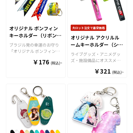
品など色々な場面で活躍し
素材を採用しています。キ
ます。 特にオリジナルグッ
ャラクターやイラスト、写
ズマーケットの缶バッジは
真などのお好きなデザイン
サテン地（梨地）の高級感
を高精細プリンターでフル
のある裏面加工で、キズ、
カラー印刷し、自由な形に
オリジナル ボンフィン
大ロット注文で最安価格
汚れ、サビに強い仕様で
ダイカット加工で仕上げま
キーホルダー（リボンス
オリジナル アクリルル
す。さらに、すべて国内生
す。台座部分にもプリント
トラップ）
産の安心クオリティですの
ームキーホルダー（ショ
が可能で、形状やサイズも
ブラジル発の幸運のお守り
で、自信を持ってお勧めで
自由自在です。同人活動で
「オリジナル ボンフィンキ
ート）
ライブグッズ・アニメグッ
きる商品です。 取扱いサイ
制作されたオリジナルキャ
ーホルダー（リボンストラ
ズ・施設備品にオススメの
￥176
ズは、定番の丸形ですと5種
(税込)~
ラクターや作品のイラスト
ップ）」を、お客様のオリ
オリジナル アクリルルーム
類のサイズ、その他、正方
をアクスタとして形にする
ジナルデザインで制作いた
￥321
(税込)~
キーホルダー（ホテルキー
形やハート型など様々なオ
ことで、多くのファンに喜
します。 どこにでも身につ
ホルダー）です。高品質で
リジナル缶バッジ作成が可
ばれるアイテムとなるでし
けやすいS・M・Lの3サイズ
透明度の高いアクリル素材
能です。充実したサイズ展
ょう。 カプセルトイ用のグ
をご用意。お守りとしては
を使用しています。各種8色
開と豊富なオプションや包
ッズとして小さめサイズの
もちろん、ファッションの
のカラーラインナップをご
装パッケージなど、用途や
アクリルスタンドも多くの
ワンポイントにもなるアイ
用意いたしました。角の部
デザインに応じて細部の選
ご依頼をいただいておりま
テムですので、スポーツチ
分にはなめらかなアール加
択も可能です。お客様のア
す。また、アクリルは耐久
ームの応援グッズ以外に
工が施されていますので、
イディアやニーズに合わせ
性にも優れていますので、
も、アニメグッズやアーテ
手触りがよく安全性もしっ
たオリジナル缶を製作いた
販売用のグッズはもちろ
ィストグッズなど多用途で
かりと確保した高級感のあ
します。 お客様はデザイン
ん、販促品・ノベルティ、
活用します。 表裏全面にフ