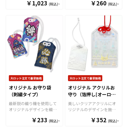
ゲットに合わせて選べる
￥1,023
出来ますので、ノベルティ
￥260
(税込)~
(税込)~
100％のしっかりとした生地
タ」をお客様のオリジナル
S/M/Lの3サイズをご用意。
としても配布するのにも最
で、日常のお買い物はもち
デザインで制作いたしま
販売に必要な資材も取り揃
適です。 短納期・小ロット
ろんマザーズバッグや通勤
す。
「
ボトルキャップアク
えておりますので、お客様
での対応も可能ですのでご
バッグ、コミケ・同人グッ
スタ
」は、ペットボトルの
にはデザインを入稿してい
不明点がありましたらお気
ズ配布のサブバッグとして
キャップに取り付けるだけ
ただくだけでオリジナル商
軽にご相談ください。 また
も幅広く活躍します。複雑
で“推しのアクリルスタンド
品として販売していただく
アクリルキーホルダーの大
な形状や色数の多いデザイ
専用ステージ”が完成！
様々
ことができます。オリジナ
ロットのご相談はこちらで
ンでも印刷単価が従来方式
なシーンで推し活がもっと
ルグッズの制作やOEMをご
もお受けしております。
に比べて比較的リーズナブ
楽しくなる
アイテムです。
検討中の業者様もお気軽に
ルとなっていることも特徴
独自設計のボトルキャップ
ご相談ください。 箔押しの
です。企業やショップのノ
部分
（
特許出願中
）は多く
場合、最低ロット100個から
ベルティ、フェスやイベン
のペットボトルにしっかり
となります。 50個でのご注
ト、アニメグッズ等の販促
フィットし、選べる6色のカ
大ロット注文で最安価格
大ロット注文で最安価格
文はできませんのでご注意
品等様々なシーンでご利用
ラーラインナップで作品世
ください。
オリジナル お守り袋
オリジナル アクリルお
いただける人気のアイテム
界に合わせた表現が可能。
（刺繍タイプ）
守り（箔押し[オーロ
です。OEMなどの販売に必
アクスタ部分はダイカット
要な資材も取り揃えており
加工に対応しており、キャ
ラ]）
最新鋭の織り機を使用して
美しいクリアアクリルにオ
ますので、お客様にはデザ
ラクター・ロゴ・シンボル
オリジナルデザインを織り
リジナルのデザインを施す
インをご入稿いただくだけ
など自由な形状で制作でき
込むことができる「オリジ
ことができる「オリジナル
でオリジナル商品として販
￥233
ます。場所を取らないミニ
￥352
(税込)~
(税込)~
ナル お守り袋(刺繍タイ
アクリルお守り」です。 ア
売していただくことができ
サイズながら、飾り映えす
プ)」です。 織り生地ならで
クリルの裏から印刷を施す