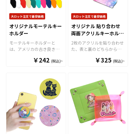
るアイテムとなっておりま
をご入稿いただくだけでオ
店舗用のディスプレイや什
ルカラー印刷が可能で、写
す。オプションでカラーボ
リジナル商品として販売し
器など、様々な用途にお使
真やイラスト、ロゴなどを
ールチェーンやワイヤーリ
大ロット注文で最安価格
ていただくことが可能で
大ロット注文で最安価格
いいただけます。コミケな
キレイに表現することがで
ングなどにも変更できま
す。 缶バッジはアニメ、エ
どの同人イベントでの限定
きます。オプションでアク
オリジナルモーテルキー
オリジナル 貼り合わせ
す。名入れやデザインのプ
ンタメ、スポーツ、官公
アイテムやプロモーション
リルチャームを追加するこ
ホルダー
両面アクリルキーホルダ
リントも可能ですので、他
庁、同人・コミケグッズな
用としてもおすすめです。
ともできますので、よりオ
にはないオリジナルグッズ
ー
ど様々な業界に人気です。
モーテルキーホルダーと
2枚のアクリルを貼り合わせ
アクスタはグッズの定番商
リジナリティを求める方に
を作ることができます。国
特に同人イベントでの販売
は、アメリカの古き良きモ
た、表と裏のどちらからみ
品と言えるように、アニ
オススメです。 販売に必要
内生産で小ロットからの製
アイテムとしても、オリジ
ーテルのルームタグをイメ
ても立体的で美しい「オリ
メ、エンタメ、スポーツ、
な資材も取り揃えておりま
￥242
作も承っております。 短納
￥325
ナルデザインの缶バッジは
(税込)~
(税込)~
ージしたヴィンテージ感の
ジナル 貼り合わせ 両面アク
官公庁、同人などの様々な
すので、お客様にはデザイ
期・小ロットでの対応も可
多くのファンに支持されて
あるキーホルダーです。レ
リルキーホルダー」を、お
グッズに人気です。特に同
ンをご入稿いただくだけで
能ですのでご不明点があり
います。 また、同人作家の
トロで懐かしい雰囲気を持
客様がお持ちのオリジナル
人イベントで販売する際
オリジナル商品として販売
ましたらお気軽にご相談く
方々が自身のキャラクター
つデザインは、アメリカン
のデザインにて制作いたし
は、個性的なデザインやキ
していただくことができま
ださい。
や作品を基に制作する缶バ
カルチャーに興味がある方
ます。プリントを施したア
ャラクター性を活かしたア
す。国内生産で短納期、小
ッジは、コレクターズアイ
だけに限らず、多くのお客
クリル板を”背合わせ”で貼
クスタが注目を集めること
ロットからの制作も承って
テムとしても非常に魅力的
様に響く魅力を持っていま
り合わせることで印刷面が
間違いありません。 小ロッ
おりますので、お気軽にご
です。同人活動を支えるグ
す。 またモーテルキーホル
保護され、キズや擦れから
トからも対応が可能ですの
相談ください。
ッズとして、使いやすく高
ダーには全10色のカラーバ
印刷を守ることができま
で是非お試しください。 各
品質なアイテムを提供しま
リエーションをご用意して
す。UVインクジェットによ
ご注文サイズに納まるよう
す。 短納期・小ロットでの
おります。鮮やかなカラー
る繊細で美しいプリント
に、本体と台座のデザイン
対応も可能ですのでご不明
から落ち着いたトーンま
を、透明度の高いクリアア
を配置して下さい。