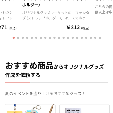
などにも最適なオリジナル
ホルダー）
スマホケース フォトフレー
こちらの商
ムをぜひお試しください。
個以上は中
さむだけ
オリジナルグッズマーケットの「
フォンタ
スマホとクリアケースの間
はデザイン
ォトフレー
ブ
(ストラップホルダー)」は、スマホケー
にはさむだけで、いつもの
でご注意く
ジナル スマ
スと本体の間に設置するだけで、簡単に流
271
￥213
スマホを簡単にフォトフレ
「IPX8」
(税込)~
(税込)~
ーム
行りのスマホショルダーケースとして使用
ームにできるアイテムが、
を、お客様
ート」と、
できる人気グッズです。 フォンタブはスマ
「オリジナル スマホケース
たします。
」がセット
ホタグパッチや
ストラップホルダー
とも呼
フォトフレーム」です。 フ
ックレバー
い素材を採
ばれ、市場でも広く認知されています。 特
レームがデザインされた
全7色、同
ームシート
にオリジナルグッズマーケットの
フォンタ
「フレームシート」と、間
いたします
ても厚さは
ブ
はハトメタイプではなく独自の形状＋D
に挟み込む「インナーカー
せたカラー
ほとんどあり
カン仕様により、
フォンタブの引っ張り強
おすすめ商品
ド」がセットになっており
のソフトP
からオリジナルグッズ
やアイドル、
度も他社よりも高く
、またスマートな見た
ます。透明度の高い素材を
高く、細か
携帯できる
目もオリジナルグッズマーケットの
フォン
作成を依頼する
採用したシートは超薄型
る、オフセ
です。 イン
タブ
が指示されている理由でもあります。
で、フレームシートとイン
ンを施しま
ともできま
取扱いサイズは、手軽でスマホのサイズに
ナーカードをセットにして
外にも、小
めるのも特
左右されにくい「小サイズ」、印刷面が大
も厚さは約0.6mm。ケース
も嬉しいポ
ェットフルカ
きく目立つ「大サイズ」、そしてスポーツ
夏のイベントを盛り上げるおすすめグッズ！
への影響もほとんどありま
り揃えてお
だわりのデ
クラブや団体のユニフォーム、推し活やチ
せん。 推しのキャラクター
ンをご入稿
。 アニメや
ームのTシャツをイメージさせられるユニ
やアイドル、推しのチーム
ズ
として販
ーツ公式グ
フォーム型、さらにお客様のご要望のお応
や選手をいつでも携帯でき
す。お気軽