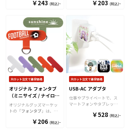
ださい。
￥243
￥203
(税込)~
(税込)~
置するだけで、簡単に流行
置するだけで、簡単に流行
りのスマホショルダーケー
りのスマホショルダーケー
スとして使用できる人気グ
スとして使用できる人気グ
ッズです。
フォンタブ
はス
ッズです。
フォンタブ
はス
マホタグパッチやストラッ
マホタグパッチやストラッ
プホルダーとも呼ばれ、市
プホルダーとも呼ばれ、市
場でも広く認知されていま
場でも広く認知されていま
す。 特にオリジナルグッズ
す。 特にオリジナルグッズ
マーケットのフォンタブは
マーケットのフォンタブは
引っ張り強度も他社よりも
引っ張り強度も他社よりも
高く、またスマートな見た
高く、またスマートな見た
目もオリジナルグッズマー
目もオリジナルグッズマー
ケットの
フォンタブ
が指示
ケットの
フォンタブ
が指示
大ロット注文で最安価格
大ロット注文で最安価格
されている理由でもありま
されている理由でもありま
オリジナル フォンタブ
USB-AC アダプタ
す。 取扱いサイズは、手軽
す。 取扱いサイズは、手軽
（ミニサイズ / ナイロ
でスマホのサイズに左右さ
でスマホのサイズに左右さ
仕事やプライベートで、ス
れにくい「小サイズ」、印
ン）
れにくい「小サイズ」、印
マートフォンやタブレット
オリジナルグッズマーケッ
刷面が大きく目立つ「大サ
刷面が大きく目立つ「大サ
を使うのが当たり前になり
トの「
フォンタブ
」は、ス
￥528
イズ」、そしてスポーツク
イズ」、そしてスポーツク
(税込)~
ました。それに伴い、突然
マホケースと本体の間に設
ラブや団体のユニフォー
￥206
ラブや団体のユニフォー
の充電切れに備えてUSB-AC
(税込)~
置するだけで、簡単に流行
ム、推し活やチームのTシャ
ム、推し活やチームのTシャ
アダプタを持ち歩く人も増
りのスマホショルダーケー