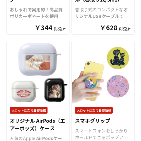
ーンタイプは5種類と多彩に
張らず携帯し易いのも特徴
ドとしてや、イヤホンコー
おしゃれで実用的！高品質
巻取り式のコンパクトな
オ
取り揃えております。スト
です。バンドの強度もブン
ドの収納にも利用できるの
ポリカーボネートを使用し
リジナルUSBケーブル
で
ラップは落下防止だけでな
カケンに試験を行っており
で、オリジナルグッズとし
た、「スマホリング」をオ
す。
く、
フォンタブ
のデザイン
ますので安心してご使用い
￥344
て多様性にも優れたアイテ
￥628
(税込)~
(税込)~
リジナルで制作いたしま
Lightning/MicroUSB/Type
に合わせたカラーや仕様を
ただけます。販売に必要な
ムとなっております。 販売
す。
スマホリング（バンカ
-Cの3つのコネクタを備えた
組み合わせることで、オリ
資材も取り揃えております
に必要な資材も取り揃えて
ーリング）は、スマートフ
「3in1」
USBケーブル
です
ジナル感が一層増します。
ので、お客様にはデザイン
おりますので、お客様には
ォンの背面に取り付けるこ
ので、これ一つで様々な機
お客様にはデザインをご入
を入稿していただくだけで
デザインを入稿していただ
とで、端末の落下を防止し
器に対応することが可能で
稿いただくだけでオリジナ
オリジナル商品として販売
くだけでオリジナル商品と
操作性を格段に向上させて
す。ケーブル巻取り式です
ル商品として販売していた
していただくことができま
して販売していただくこと
くれる人気の実用グッズで
ので嵩張らず、コンパクト
だくことができます。 その
す。 短納期・小ロットでの
ができます。 短納期・小ロ
す。中央のリング部分は360
なサイズで持ち運びが苦に
他、各種サイズやクリアタ
対応も可能ですのでご不明
ットでの対応も可能ですの
度回転・180度の角度調節が
なりません。丸形で可愛ら
イプ、素材違いの
フォンタ
点がありましたらお気軽に
でご不明点がありましたら
可能となっており、お好み
しいデザインですので、エ
ブ
やストラップも取り揃え
ご相談ください。
お気軽にご相談ください。
の角度に調整してスタンド
ンドユーザー様への訴求力
ております。
短納期・小ロ
としても活用できるため、
も高いアイテムとなってお
ットでの対応も可能
ですの
動画視聴にも非常に便利で
ります。またイベントや社
でご不明点がありましたら
大ロット注文で最安価格
大ロット注文で最安価格
す。 形状は定形型4種のほ
にノベルティとしても喜ば
お気軽にご相談ください。
オリジナル AirPods（エ
スマホグリップ
か、オプションで自由な形
れる
オリジナルグッズ
とな
アーポッズ）ケース
にカットできるダイカット
っておりおすすめです。 短
スマートフォンをしっかり
仕様にも対応！高精細なフ
納期・小ロットでの対応も
ホールドできるポップアッ
人気のApple
AirPodsケー