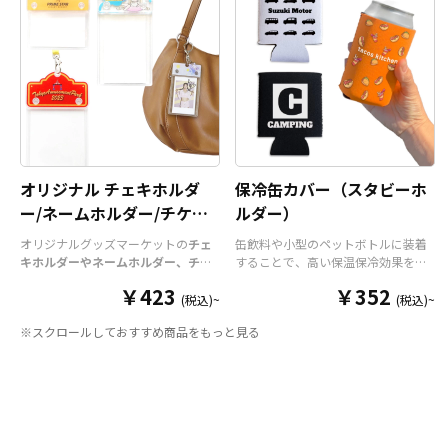
のツアーグ
えしてミニサイズの
フォンタブ
を新たに加
る推し活アイテムとしてオ
などにも最
えた4種類です。
フォンタブ
用のショルダ
ススメです。 インナーカー
フォトフレー
ーストラップ（紐タイプとチェーンタイ
ドは複数ご用意することも
ホとクリア
プ）もあり、調整が簡単な紐タイプは20
できますので、着せ替えを
つものスマ
色、高級感のあるチェーンタイプは5種類
気軽に楽しめるのも特徴で
きるアイテ
と多彩に取り揃えております。ストラップ
す。 高品質なUVインクジェ
ス フォトフ
は落下防止だけでなく、
フォンタブ
のデザ
ットフルカラーでプリント
ザインされた
インに合わせたカラーや仕様を組み合わせ
しますので、こだわりのデ
み込む「イ
ることで、オリジナル感が一層増します。
ザインも細部まで表現でき
オリジナル チェキホルダ
保冷缶カバー（スタビーホ
ておりま
お客様にはデザインをご入稿いただくだけ
ます。 アニメやゲームの公
たシートは
ー/ネームホルダー/チケッ
でオリジナル商品として販売していただく
ルダー）
式グッズ、プロスポーツ公
ンナーカー
ことができます。 その他、各種サイズやク
トホルダー
オリジナルグッズマーケットの
チェ
缶飲料や小型のペットボトルに装着
式グッズ、アイドルやアー
6mm。ケー
リアタイプ、素材違いの
フォンタブ
やスト
キホルダーやネームホルダー、チケ
することで、高い保温保冷効果を発
ティストのツアーグッズ
ん。 推しの
ラップも取り揃えております。
短納期・小
ットホルダー
はアクリル部分とホル
揮する保冷缶カバー（スタビーホル
や、観光地のキャラグッズ
￥423
￥352
のチームや
ロットでの対応も可能
ですのでご不明点が
ダーパーツを組み合わせた今まであ
ダー）をOEM製作できます。使わな
(税込)~
(税込)~
などにも最適なオリジナル
活アイテム
ありましたらお気軽にご相談ください。
りそうでなかった
オリジナルグッズ
い時は折り畳んで持ち運べるので、
スマホケース フォトフレー
※スクロールしておすすめ商品をもっと見る
です。透明度が高く美しいアクリル
携帯性に優れています。オールシー
ーカードは複
ムをぜひお試しください。
のヘッダーパーツと、
オリジナル
の
ズンはもちろん、さまざまなシーン
で、着せ替
チケットホルダーやチェキホルダ
で活躍するアイテムです。本体のカ
す。 高品質
ー、ネームホルダーでオリジナルの
ラーは全9色ご用意しておりますの
ーでプリント
ホルダーはデザイン次第でどんなシ
で、お客様のイメージやデザインに
ンも細部ま
ーンでもマッチします。ヘッダー部
合わせてお選びいただけます。 国内
ームの公式グ
分はダイカットでデザインにあわせ
の自社工場にて印刷いたしますの