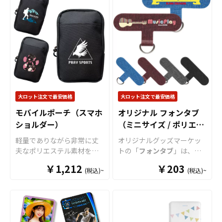
プをお選びいただけます。
リルプレートに、美しいフ
揃えております。 短納期・
揃えております。 短納期・
ッズなど様々な業界に人気
さらに、
フォンタブ
用のシ
販売に必要な資材も取り揃
ルカラー印刷による全面プ
小ロットでの対応も可能で
小ロットでの対応も可能で
です。 短納期・小ロットで
ョルダーストラップ（紐タ
えておりますので、お客様
リントが可能です。アクリ
すのでご不明点がありまし
すのでご不明点がありまし
の対応も可能ですのでご不
イプとチェーンタイプ）も
にはデザインをご入稿いた
ルプレートの裏側から印刷
たらお気軽にご相談くださ
たらお気軽にご相談くださ
明点がありましたらお気軽
あり、調整が簡単な紐タイ
だくだけでオリジナル商品
するため、美しい光沢と立
い。
い。
にご相談ください。
プは20色、高級感のあるチ
として販売していただくこ
体感があり、印刷面の傷や
ェーンタイプは5種類と多彩
とができます。 短納期・小
剥がれを防ぐことができま
に取り揃えております。ス
ロットでの対応も可能です
す。 もちろんPSE（電気用
トラップは落下防止だけで
のでご不明点がありました
品安全法）基準適合製品
なく、
フォンタブ
のデザイ
らお気軽にご相談くださ
で、加えて異常電流・電圧
大ロット注文で最安価格
大ロット注文で最安価格
ンに合わせたカラーや仕様
い。
を感知した場合には、自動
を組み合わせることで、オ
モバイルポーチ（スマホ
オリジナル フォンタブ
遮断する安全性を考慮した
リジナル感が一層増しま
ショルダー）
（ミニサイズ / ポリエス
ケイオーオリジナル設計で
す。お客様にはデザインを
す。 USB Type-AとType-C
テル）
軽量でありながら非常に丈
オリジナルグッズマーケッ
ご入稿いただくだけでオリ
の2ポートを搭載し同時充電
夫なポリエステル素材を使
トの「
フォンタブ
」は、ス
ジナル商品として販売して
にも対応。スイングプラグ
用したコンパクトなモバイ
マホケースと本体の間に設
いただくことができます。
￥1,212
を採用していますので、コ
￥203
(税込)~
(税込)~
ルポーチ（スマホショルダ
置するだけで、簡単に流行
その他、各種サイズやクリ
ンパクトで持ち運びやすい
ー）です。オープンポケッ
りのスマホショルダーケー
アタイプ、素材違いの
フォ
のも特徴です。 専用パッケ
ト1つにファスナーポケット
スとして使用できる人気グ
ンタブ
やストラップも取り
ージなど、販売に必要な資
2つのトリプルポケットです
ッズです。
フォンタブ
はス
揃えております。 短納期・
材も取り揃えておりますの
ので整理整頓もしやすく、
マホタグパッチやストラッ
小ロットでの対応も可能で
で、お客様にはデザインを