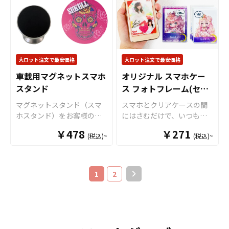
沢があるアクリルの2種類よ
モバイルバッテリーなの
オリジナル商品として販売
プは20色、高級感のあるチ
りお選びいただけます。 バ
で、ひとつ持っていると安
していただくことができま
ェーンタイプは5種類と多彩
ッテリーの容量は
心なアイテムです。 PSE基
す。 国内生産で小ロットか
に取り揃えております。ス
5,000mAhの大容量で、出力
準適合＆製造工場＋自社工
らの制作も承っております
トラップは落下防止だけで
用のUSB TypeAポートと入
場での二重検査を実施して
ので、ご不明点がありまし
なく、
フォンタブ
のデザイ
出力兼用のUSB TypeCポー
いるので安心の品質です。
大ロット注文で最安価格
大ロット注文で最安価格
たらお気軽にご相談くださ
ンに合わせたカラーや仕様
トの2ポートを搭載。 もちろ
ケイオーの高品質プリント
い。
を組み合わせることで、オ
車載用マグネットスマホ
オリジナル スマホケー
んPSE（電気用品安全法）
でオリジナルのモバイルバ
リジナル感が一層増しま
スタンド
ス フォトフレーム(セッ
基準適合製品で、加えて各
ッテリー5000mAhを製作す
す。お客様にはデザインを
種「安全機能」搭載＆耐衝
れば、企業さまのOEM商品
ト)
マグネットスタンド（スマ
スマホとクリアケースの間
ご入稿いただくだけでオリ
撃設計。 モバイルバイルバ
として販売も可能です。企
ホスタンド）をお客様のオ
にはさむだけで、いつもの
ジナル商品として販売して
ッテリーは「ひとり一台」
業のロゴやプリントを施す
リジナルデザインでOEM製
スマホを簡単にフォトフレ
いただくことができます。
が当たり前になった定番デ
￥478
ことで価値もあがり、PR効
￥271
(税込)~
(税込)~
作いたします。スマホ端末
ームにできるアイテムが、
その他、各種サイズやクリ
ジタルガジェットですの
果も抜群！販促にも一役買
本体に貼り付ける金属プレ
「オリジナル スマホケース
アタイプ、素材違いの
フォ
で、老若男女多くのお客様
うことでしょう。 国内生産
ートにオリジナルのデザイ
フォトフレーム」です。 フ
ンタブ
やストラップも取り
をターゲットにできる汎用
で短納期・小ロットでの対
ンをプリントすることが可
レームがデザインされた
揃えております。 短納期・
1
2
性の高いオリジナルグッズ
応も可能ですのでご不明点
能です。お客様にはデザイ
「フレームシート」と、間
小ロットでの対応も可能で
が制作できます。 専用のブ
がありましたらお気軽にご
ンを入稿していただくだけ
に挟み込む「インナーカー
すのでご不明点がありまし
リスターパッケージなど、
相談ください。
で販売することができま
ド」がセットになっており
たらお気軽にご相談くださ
販売に必要な資材も取り揃
す。 短納期・小ロットでの
ます。透明度の高い素材を
い。
えておりますので、お客様
対応も可能ですのでご不明
採用したシートは超薄型
にはデザインをご入稿いた