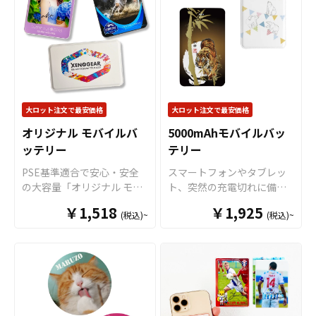
使いたいアイテムをさっと
プホルダーとも呼ばれ、市
すのでご不明点がありまし
ご入稿いただくだけで、オ
取り出すことができます。
場でも広く認知されていま
たらお気軽にご相談くださ
リジナル商品として販売す
ショルダーポーチとしてだ
す。 特にオリジナルグッズ
い。
ることができます。お気軽
けでなく、カラビナ用のル
マーケットのフォンタブは
にご相談ください。
ープ（※カラビナ本体はオ
引っ張り強度も他社よりも
プションとなります）とベ
高く、またスマートな見た
ルトループを装備していま
目もオリジナルグッズマー
すので、様々な用途に活躍
ケットの
フォンタブ
が指示
大ロット注文で最安価格
大ロット注文で最安価格
いたします。メンズもレデ
されている理由でもありま
オリジナル モバイルバ
5000mAhモバイルバッ
ィースも使えるバランスの
す。 取扱いサイズは、手軽
ッテリー
テリー
良いサイズ感で日常使いに
でスマホのサイズに左右さ
もピッタリ。ポリエステル
れにくい「小サイズ」、印
PSE基準適合で安心・安全
スマートフォンやタブレッ
素材なので野外フェスやス
刷面が大きく目立つ「大サ
の大容量「オリジナル モバ
ト、突然の充電切れに備え
ポーツイベントなどの販促
イズ」、そしてスポーツク
イルバッテリー」をお客様
てひとつは持っていたいの
品はもちろん、同人イベン
￥1,518
ラブや団体のユニフォー
￥1,925
(税込)~
(税込)~
のオリジナルデザインで制
がモバイルバッテリー。 モ
トでの販売やコンサートや
ム、推し活やチームのTシャ
作いたします。 モバイルバ
バイルバッテリーはコンビ
ライブイベントの物販品と
ツをイメージさせられるユ
ッテリー本体前面のパネル
ニなどでも気軽に手に入る
しても最適です。販売に必
ニフォーム型の3種類です。
部分に、美しいフルカラー
ようになり、日常生活に欠
要な資材も取り揃えており
さらに、
フォンタブ
用のシ
印刷による全面プリントが
かせないアイテムとなって
ますので、お客様にはデザ
ョルダーストラップ（紐タ
可能で、印刷面はマットな
きました。コンセントがな
インをご入稿いただくだけ
イプとチェーンタイプ）も
質感のPC-ABSと、美しい光
くても充電ができる便利な
でデザインをプリントし、
あり、調整が簡単な紐タイ