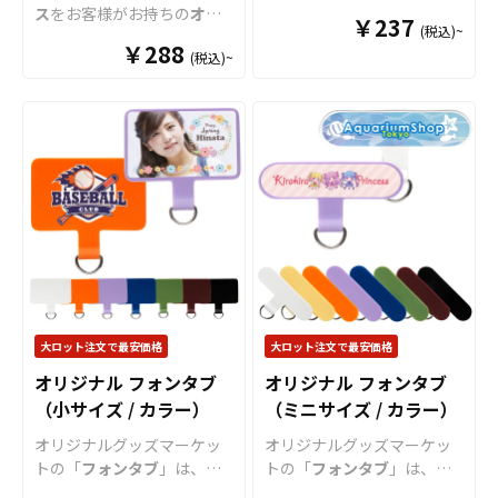
ルカラー印刷により、お気
可能ですのでご不明点があ
プ式のスマホグリップを、
ス
をお客様がお持ちの
オリ
￥237
に入りの写真やキャラクタ
りましたらお気軽にご相談
(税込)~
お客様がお持ちのオリジナ
ジナル
のデザインにて製作
ーデザイン、ブランドロゴ
￥288
ください。
ルのデザインにて製作いた
(税込)~
いたします。ポリカーボネ
なども細部まで魅力的に表
します。使用する方の指の
ート仕様のハードタイプ、
現することができます。 国
サイズに合わせて伸縮幅を
TPU仕様のソフトタイプを
内生産・小ロットからの製
調整できますので、長時間
お選びいただけます。販売
作に対応しており、販売に
の操作でも指への負担が少
に必要な資材も取り揃えて
必要な資材もすべて取り揃
ないのが特長です。また、
おりますので、お客様には
えておりますので、お客様
スマホスタンドとしての利
デザインをご入稿いただく
にはデザインをご入稿いた
用、イヤホンの収納にも利
だけで
オリジナル
商品とし
だくだけでオリジナル商品
用でき、機能性にも優れた
て販売していただくことが
として販売可能。ライブ・
アイテムとなっておりま
できます。 短納期・小ロッ
イベント物販、キャラクタ
す。販売に必要な資材も取
トでの対応も可能ですので
ーグッズ、企業ノベルテ
り揃えておりますので、お
ご不明点がありましたらお
ィ、販促アイテムなど幅広
客様にはデザインをご入稿
気軽にご相談ください。
大ロット注文で最安価格
大ロット注文で最安価格
い用途に最適です。
オリジ
いただくだけでオリジナル
ナルグッズの制作やOEM
を
オリジナル フォンタブ
オリジナル フォンタブ
商品として販売していただ
ご検討中の業者様もお気軽
（小サイズ / カラー）
くことができます。 短納
（ミニサイズ / カラー）
にご相談ください。
期・小ロットでの対応も可
オリジナルグッズマーケッ
オリジナルグッズマーケッ
能ですのでご不明点があり
トの「
フォンタブ
」は、ス
トの「
フォンタブ
」は、ス
ましたらお気軽にご相談く
マホケースと本体の間に設
マホケースと本体の間に設