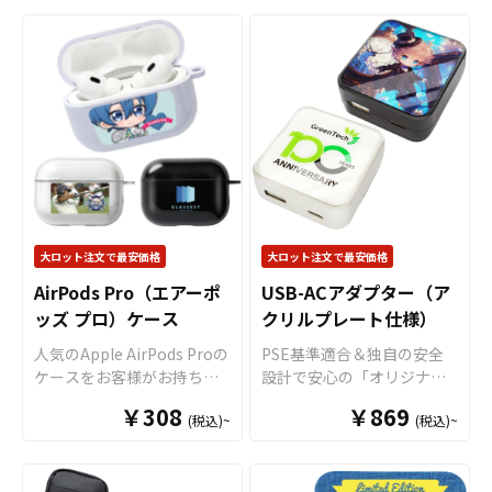
ツをイメージさせられるユ
ツをイメージさせられるユ
え、USB-ACアダプタの需要
スとして使用できる人気グ
ニフォーム型の3種類です。
ニフォーム型の3種類です。
は高まっています。ケイオ
ッズです。
フォンタブ
はス
さらに、
フォンタブ
用のシ
さらに、
フォンタブ
用のシ
ーのUSB-ACアダプタはコン
マホタグパッチやストラッ
ョルダーストラップ（紐タ
ョルダーストラップ（紐タ
パクト設計なので、持ち運
プホルダーとも呼ばれ、市
イプとチェーンタイプ）も
イプとチェーンタイプ）も
びが便利！充電が切れそう
場でも広く認知されていま
あり、調整が簡単な紐タイ
あり、調整が簡単な紐タイ
なときは、コンセントが使
す。 特にオリジナルグッズ
プは20色、高級感のあるチ
プは20色、高級感のあるチ
用可能なカフェやコワーキ
マーケットのフォンタブは
ェーンタイプは5種類と多彩
ェーンタイプは5種類と多彩
ングスペースなどで慌てず
引っ張り強度も他社よりも
に取り揃えております。ス
に取り揃えております。ス
充電できます。USBポート
高く、またスマートな見た
トラップは落下防止だけで
トラップは落下防止だけで
が2つ搭載しているので、仕
目もオリジナルグッズマー
なく、
フォンタブ
のデザイ
なく、
フォンタブ
のデザイ
事中のデスクで同僚とシェ
ケットの
フォンタブ
が指示
大ロット注文で最安価格
大ロット注文で最安価格
ンに合わせたカラーや仕様
ンに合わせたカラーや仕様
アして使用することも可能
されている理由でもありま
を組み合わせることで、オ
を組み合わせることで、オ
AirPods Pro（エアーポ
USB-ACアダプター（ア
です。ひとつ持っていると
す。 取扱いサイズは、手軽
リジナル感が一層増しま
リジナル感が一層増しま
ッズ プロ）ケース
便利なグッズなので、OEM
クリルプレート仕様）
でスマホのサイズに左右さ
す。お客様にはデザインを
す。お客様にはデザインを
商品として制作・販売する
れにくい「小サイズ」、印
人気のApple AirPods Proの
PSE基準適合＆独自の安全
ご入稿いただくだけでオリ
ご入稿いただくだけでオリ
のはもちろん、企業さまの
刷面が大きく目立つ「大サ
ケースをお客様がお持ちの
設計で安心の「オリジナル
ジナル商品として販売して
ジナル商品として販売して
開店記念や周年記念などノ
イズ」、そしてスポーツク
オリジナルのデザインにて
USB-ACアダプター」をお客
いただくことができます。
いただくことができます。
ベルティグッズとしてもお
ラブや団体のユニフォー
￥308
￥869
(税込)~
(税込)~
製作いたします。ポリカー
様のオリジナルデザインで
その他、各種サイズやクリ
その他、各種サイズやクリ
すすめです。 USB-ACアダ
ム、推し活やチームのTシャ
ボネート仕様のハードタイ
制作いたします。 USB-AC
アタイプ、素材違いの
フォ
アタイプ、素材違いの
フォ
プタはアニメ、エンタメ、
ツをイメージさせられるユ
プ、TPU仕様のソフトタイ
アダプター本体前面のアク
ンタブ
やストラップも取り
ンタブ
やストラップも取り
スポーツ、官公庁、同人グ
ニフォーム型の3種類です。