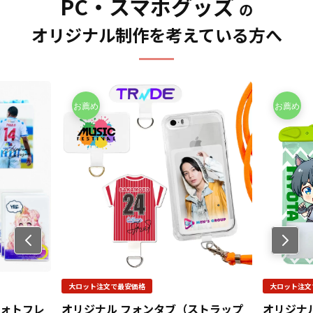
PC・スマホグッズ
点がありましたら、個人の
で、フレームシートとイン
の
だくだけで、オリジナル商
お客様から企業・業者のか
ナーカードをセットにして
品として販売することがで
オリジナル制作を考えている方へ
た問わずお気軽にご相談く
も厚さは約0.6mm。ケース
きます。お気軽にご相談く
ださい。
への影響もほとんどありま
ださい。
せん。 推しのキャラクター
やアイドル、推しのチーム
や選手をいつでも携帯でき
る推し活アイテムとしてオ
ススメです。 インナーカー
ドは複数ご用意することも
できますので、着せ替えを
気軽に楽しめるのも特徴で
す。 高品質なUVインクジェ
ットフルカラーでプリント
しますので、こだわりのデ
ザインも細部まで表現でき
Previo
ます。 アニメやゲームの公
us
式グッズ、プロスポーツ公
式グッズ、アイドルやアー
ティストのツアーグッズ
大ロット注文で最安価格
大ロット注文
や、観光地のキャラグッズ
フォトフレ
オリジナル フォンタブ（ストラップ
オリジナ