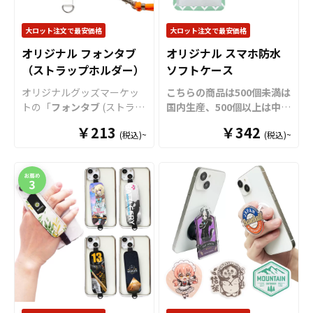
大ロット注文で最安価格
大ロット注文で最安価格
オリジナル フォンタブ
オリジナル スマホ防水
（ストラップホルダー）
ソフトケース
オリジナルグッズマーケッ
こちらの商品は500個未満は
トの「
フォンタブ
(ストラッ
国内生産、500個以上は中国
プホルダー)」は、スマホケ
生産となります。中国生産
￥213
￥342
(税込)~
(税込)~
ースと本体の間に設置する
ではデザインアソートは対
だけで、簡単に流行りのス
応できかねますのでご注意
マホショルダーケースとし
ください。
最高水準の防水
て使用できる人気グッズで
規格「IPX8」取得の
スマホ
す。 フォンタブはスマホタ
防水ソフトケース
を、お客
グパッチや
ストラップホル
様のオリジナルデザインで
ダー
とも呼ばれ、市場でも
制作いたします。
開閉ロッ
広く認知されています。 特
クには密封力の高い
ロック
にオリジナルグッズマーケ
レバー式
を採用していま
ットの
フォンタブ
はハトメ
す。
カラーは全7色、同系色
タイプではなく独自の形状
のネックストラップが付属
＋Dカン仕様により、
フォン
いたしますので、お客様の
タブの引っ張り強度も他社
デザインに合わせたカラー