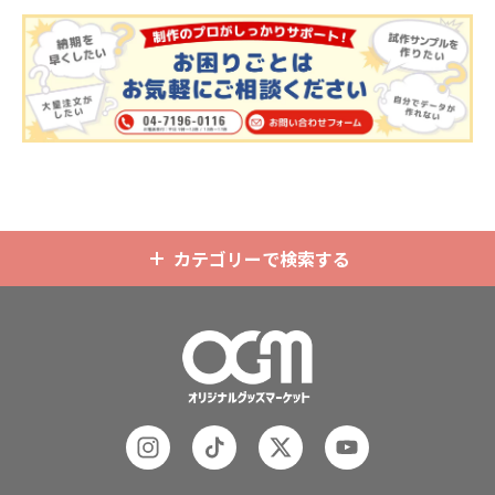
た自由な形状で制作することができ
で、短納期・小ロットでの対応が可
、アイドル
ます。また長さ調整と安全機能が付
能です。グッズ制作の専門スタッフ
や、観光地
いたネックストラップが標準で付属
がしっかりサポートいたしますの
オリジナル
します。オプションでチャームを追
で、ご不明点がありましたらお気軽
をぜひお試し
加したり、ストラップをキーホルダ
にご相談ください。
ーに変更することも可能です。 アニ
メ、エンタメ、スポーツ、官公庁、
またコミケなどの同人グッズ販売な
ど様々な業界に人気です。 短納期・
小ロットでの対応も可能ですのでご
不明点がありましたら、個人のお客
様から企業・業者のかた問わずお気
軽にご相談ください。
カテゴリーで検索する