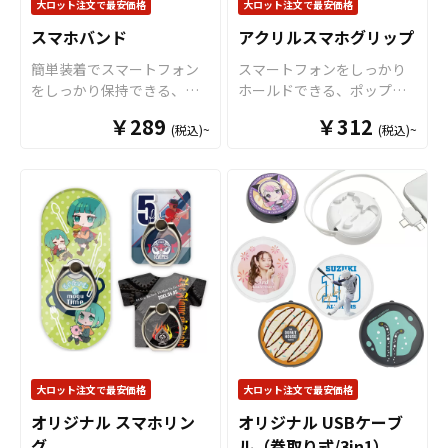
大ロット注文で最安価格
大ロット注文で最安価格
よりも高く
、またスマート
選択が可能です。
クリアタ
スマホバンド
アクリルスマホグリップ
な見た目もオリジナルグッ
イプのソフトPVCケース片
ズマーケットの
フォンタブ
面
に、色の再現性が高く、
簡単装着でスマートフォン
スマートフォンをしっかり
が指示されている理由でも
細かいデザインも鮮明に印
をしっかり保持できる、新
ホールドできる、ポップア
あります。 取扱いサイズ
刷できる、オフセット印刷
世代のスマホグリップがケ
ップ式のアクリルスマホグ
￥289
￥312
は、手軽でスマホのサイズ
でオリジナルのデザインを
(税込)~
(税込)~
イオーの「スマホバンド」
リップを、お客様のオリジ
に左右されにくい「小サイ
施します。防水
スマホケー
です。市販のスマホケース
ナルグッズのデザインとし
ズ」、印刷面が大きく目立
ス
として以外にも、小物ケ
の構造を利用して装着しま
てOEM製作いたします。ア
つ「大サイズ」、そしてス
ースなどにも活用できるの
すので、iPhoneやAndroid
クリルダイカットに対応可
ポーツクラブや団体のユニ
も嬉しいポイント。販売に
の様々な機種に対応が可能
能しており、デザインや用
フォーム、推し活やチーム
必要な資材も取り揃えてお
となっております。ハンド
途に合わせてオリジナルの
のTシャツをイメージさせら
りますので、お客様にはデ
ストラップのようにバンド
形状にすることができま
れるユニフォーム型、さら
ザインをご入稿いただくだ
に指を通すことで端末が持
す。 グリップ本体は、使用
にお客様のご要望のお応え
けで
オリジナルグッズ
とし
ちやすく、片手での操作も
者の指のサイズに合わせて
してミニサイズの
フォンタ
て販売していただくことが
容易になります。また、丸
伸縮幅を調整でき、また、
ブ
を新たに加えた4種類で
できます。お気軽にご相談
カンが装備されていますの
指が触れる箇所はやわらか
す。
フォンタブ
用のショル
ください。
で、ショルダーストラップ
なカーブとなっているた
ダーストラップ（紐タイプ
やキーホルダーなどを取り
め、長時間の使用でも指へ
大ロット注文で最安価格
大ロット注文で最安価格
とチェーンタイプ）もあ
付けることもできます。従
の負担が少ないのも特徴で
り、調整が簡単な紐タイプ
オリジナル スマホリン
オリジナル USBケーブ
来のフィンガーリング等と
す。 スマホグリップとして
は20色、高級感のあるチェ
グ
ル（巻取り式/3in1）
比較して非常に薄型でかさ
だけでなく、スマホスタン